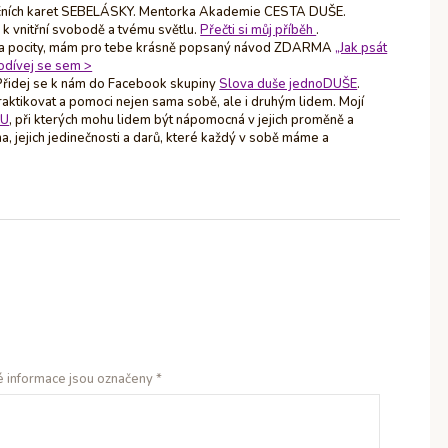
ačních karet SEBELÁSKY. Mentorka Akademie CESTA DUŠE.
 k vnitřní svobodě a tvému světlu.
Přečti si můj příběh
.
í a pocity, mám pro tebe krásně popsaný návod ZDARMA
„Jak psát
odívej se sem >
 Přidej se k nám do Facebook skupiny
Slova duše jednoDUŠE
.
aktikovat a pomoci nejen sama sobě, ale i druhým lidem. Mojí
OU
, při kterých mohu lidem být nápomocná v jejich proměně a
a, jejich jedinečnosti a darů, které každý v sobě máme a
 informace jsou označeny
*