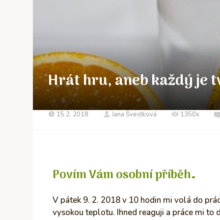
Hrát hru, aneb každý je
15.2. 2018
Jana Švestková
1350x
Povím Vám osobní příběh…
V pátek 9. 2. 2018 v 10 hodin mi volá do pr
vysokou teplotu. Ihned reaguji a práce mi to d