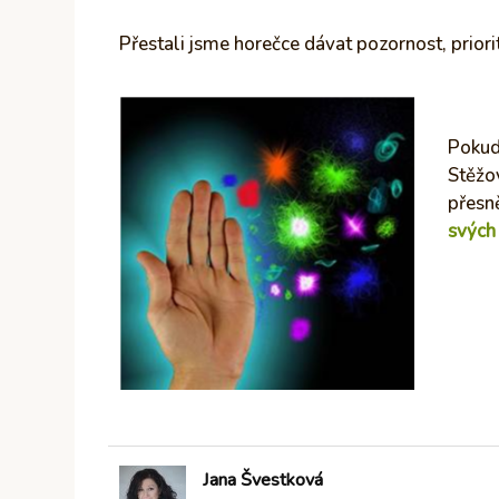
Přestali jsme horečce dávat pozornost, priori
Pokud
Stěžov
přesn
svých
Jana Švestková