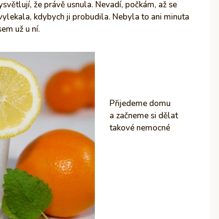
ysvětlují, že právě usnula. Nevadí, počkám, až se
vylekala, kdybych ji probudila. Nebyla to ani minuta
sem už u ní.
Přijedeme domu
a začneme si dělat
takové nemocné