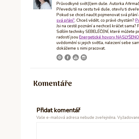
Průvodkyně svět(l)em duše. Autorka Afirm
Převedu tě na cestu tvé duše, otevřu ti dveře
Pokud se chceš naučit pojmenovat svá přán
svá přání“
. Chceš vědět, co právě chystám?
P
Jsi na cestě poznání a nechceš kráčet sama?
Sdílím techniky SEBELÉČENÍ, které můžete pr
radostí jsou
Energetické hovory NASLYŠEN
uvědomění si jejich světla, nalezení sebe sam
dokážeme s nimi pracovat.
Komentáře
Přidat komentář
Vaše e-mailová adresa nebude zveřejněna.
Vyžadované