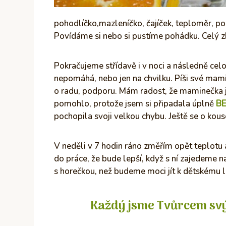
pohodlíčko,mazleníčko, čajíček, teploměr, pol
Povídáme si nebo si pustíme pohádku. Celý z
Pokračujeme střídavě i v noci a následně celo
nepomáhá, nebo jen na chvilku. Píši své mam
o radu, podporu. Mám radost, že maminečka j
pomohlo, protože jsem si připadala úplně
B
pochopila svoji velkou chybu. Ještě se o kous
V neděli v 7 hodin ráno změřím opět teplotu 
do práce, že bude lepší, když s ní zajedeme 
s horečkou, než budeme moci jít k dětskému l
Každý jsme Tvůrcem svý