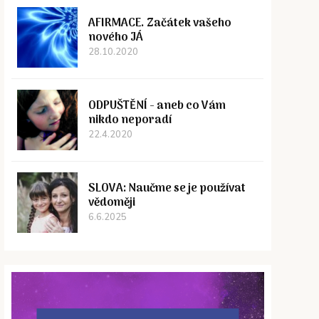
AFIRMACE. Začátek vašeho
nového JÁ
28.10.2020
ODPUŠTĚNÍ - aneb co Vám
nikdo neporadí
22.4.2020
SLOVA: Naučme se je používat
vědoměji
6.6.2025