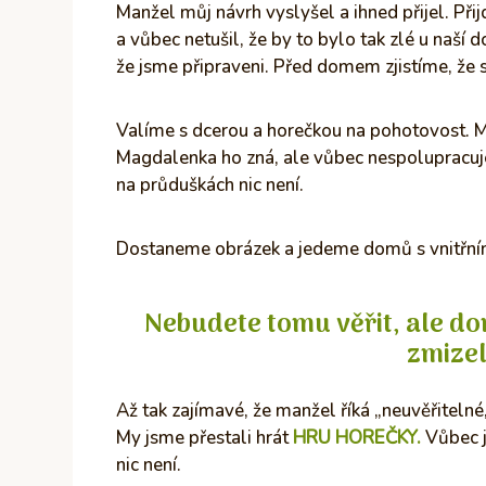
Manžel můj návrh vyslyšel a ihned přijel. Př
a vůbec netušil, že by to bylo tak zlé u naší 
že jsme připraveni. Před domem zjistíme, že s
Valíme s dcerou a horečkou na pohotovost. Mám
Magdalenka ho zná, ale vůbec nespolupracuje a
na průduškách nic není.
Dostaneme obrázek a jedeme domů s vnitřním
Nebudete tomu věřit, ale 
zmize
Až tak zajímavé, že manžel říká „neuvěřitelné
My jsme přestali hrát
HRU HOREČKY.
Vůbec j
nic není.