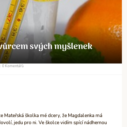
 tvůrcem svých myšlenek
0 Komentářů
áce Mateřská školka mé dcery, že Magdalenka má
ovolí, jedu pro ni. Ve školce vidím spící nádhernou