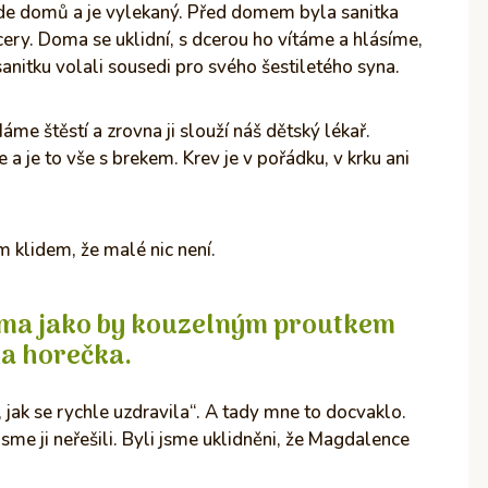
ijde domů a je vylekaný. Před domem byla sanitka
dcery. Doma se uklidní, s dcerou ho vítáme a hlásíme,
anitku volali sousedi pro svého šestiletého syna.
e štěstí a zrovna ji slouží náš dětský lékař.
 je to vše s brekem. Krev je v pořádku, v krku ani
 klidem, že malé nic není.
doma jako by kouzelným proutkem
la horečka.
, jak se rychle uzdravila“. A tady mne to docvaklo.
sme ji neřešili. Byli jsme uklidněni, že Magdalence