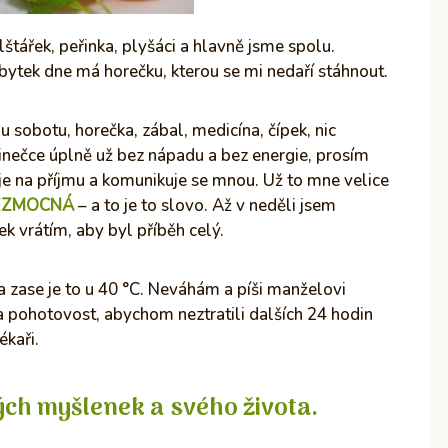
štářek, peřinka, plyšáci a hlavně jsme spolu.
bytek dne má horečku, kterou se mi nedaří stáhnout.
u sobotu, horečka, zábal, medicína, čípek, nic
inečce úplně už bez nápadu a bez energie, prosím
e na příjmu a komunikuje se mnou. Už to mne velice
EZMOCNÁ
– a to je to slovo. Až v neděli jsem
ek vrátím, aby byl příběh celý.
a zase je to u 40 °C. Neváhám a píši manželovi
na pohotovost, abychom neztratili dalších 24 hodin
ékaři.
ch myšlenek a svého života.