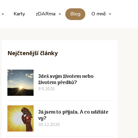
Karty
zDARma
Blog
O mně
Nejčtenější články
Jdeš svým životem nebo
životem předků?
9.5.2025
Já jsem to přijala. A co uděláte
vy?
30.12.2020