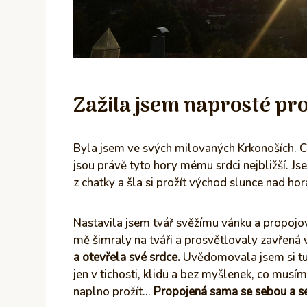
Zažila jsem naprosté pr
Byla jsem ve svých milovaných Krkonoších. Cí
jsou právě tyto hory mému srdci nejbližší. Js
z chatky a šla si prožít východ slunce nad hor
Nastavila jsem tvář svěžímu vánku a propojo
mě šimraly na tváři a prosvětlovaly zavřená 
a otevřela své srdce.
Uvědomovala jsem si tu ú
jen v tichosti, klidu a bez myšlenek, co musím
naplno prožít…
Propojená sama se sebou a s