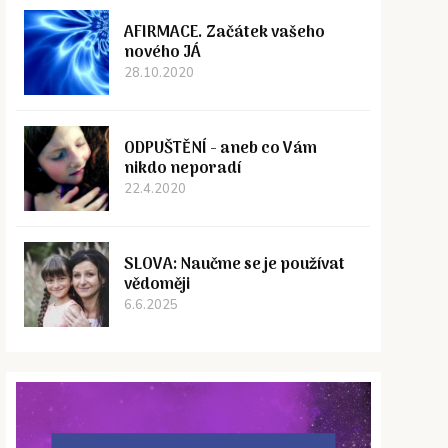
AFIRMACE. Začátek vašeho
nového JÁ
28.10.2020
ODPUŠTĚNÍ - aneb co Vám
nikdo neporadí
22.4.2020
SLOVA: Naučme se je používat
vědoměji
6.6.2025