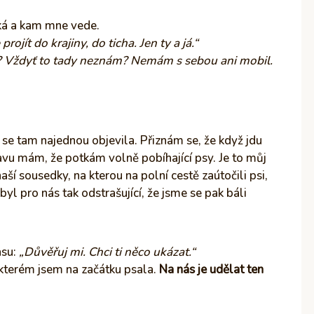
ká a kam mne vede.
projít do krajiny, do ticha. Jen ty a já.“
? Vždyť to tady neznám? Nemám s sebou ani mobil.
ť se tam najednou objevila. Přiznám se, že když jdu
avu mám, že potkám volně pobíhající psy. Je to můj
ší sousedky, na kterou na polní cestě zaútočili psi,
byl pro nás tak odstrašující, že jsme se pak báli
asu:
„Důvěřuj mi. Chci ti něco ukázat.“
 kterém jsem na začátku psala.
Na nás je udělat ten