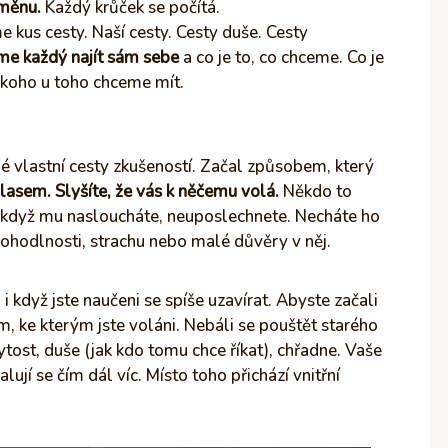
změnu.
Každý krůček se počítá.
me kus cesty. Naší cesty. Cesty duše. Cesty
me každý najít sám sebe
a co je to, co chceme. Co je
a koho u toho chceme mít.
é vlastní cesty zkušeností. Začal způsobem, který
asem. Slyšíte, že vás k něčemu volá.
Někdo to
e i když mu nasloucháte, neuposlechnete. Necháte ho
ohodlnosti, strachu nebo malé důvěry v něj.
, i když jste naučeni se spíše uzavírat. Abyste začali
, ke kterým jste voláni. Nebáli se pouštět starého
tost, duše (jak kdo tomu chce říkat), chřadne. Vaše
lují se čím dál víc. Místo toho přichází vnitřní