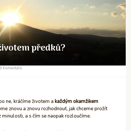
životem předků?
0 Komentářů
bo ne, kráčíme životem a
každým okamžikem
me znovu a znovu rozhodnout, jak chceme prožít
z minulosti, a s čím se naopak rozloučíme.