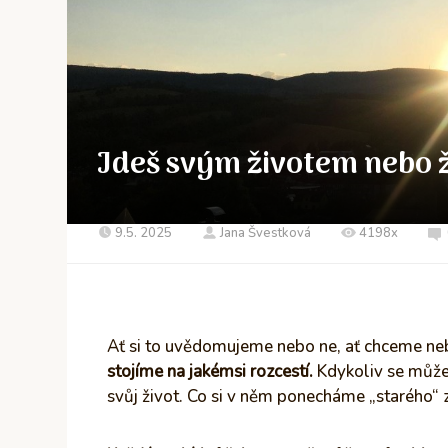
Jdeš svým životem nebo 
9.5. 2025
Jana Švestková
4198x
Ať si to uvědomujeme nebo ne, ať chceme ne
stojíme na jakémsi rozcestí.
Kdykoliv se může
svůj život. Co si v něm ponecháme „starého“ 