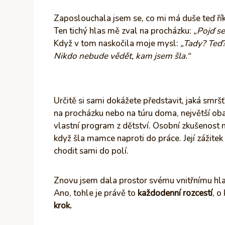
Zaposlouchala jsem se, co mi má duše teď ří
Ten tichý hlas mě zval na procházku:
„Pojď se 
Když v tom naskočila moje mysl:
„Tady? Teď
Nikdo nebude vědět, kam jsem šla.“
Určitě si sami dokážete představit, jaká smrš
na procházku nebo na túru doma, největší ob
vlastní program z dětství. Osobní zkušenost na
když šla mamce naproti do práce. Její zážitek 
chodit sami do polí.
Znovu jsem dala prostor svému vnitřnímu hl
Ano, tohle je právě to
každodenní rozcestí
, o
krok.