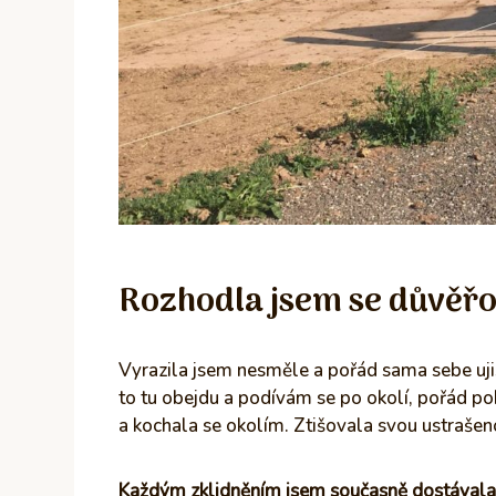
Rozhodla jsem se důvěřo
Vyrazila jsem nesměle a pořád sama sebe ujišť
to tu obejdu a podívám se po okolí, pořád po
a kochala se okolím. Ztišovala svou ustrašen
Každým zklidněním jsem současně dostávala vě