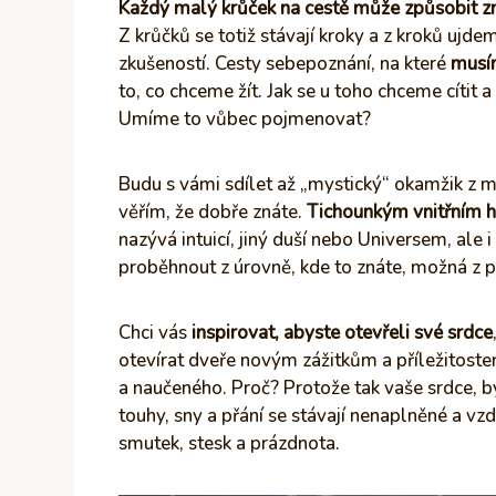
Každý malý krůček na cestě může způsobit 
Z krůčků se totiž stávají kroky a z kroků ujde
zkušeností. Cesty sebepoznání, na které
musí
to, co chceme žít. Jak se u toho chceme cítit 
Umíme to vůbec pojmenovat?
Budu s vámi sdílet až „mystický“ okamžik z m
věřím, že dobře znáte.
Tichounkým vnitřním hl
nazývá intuicí, jiný duší nebo Universem, al
proběhnout z úrovně, kde to znáte, možná z p
Chci vás
inspirovat, abyste otevřeli své srdce
otevírat dveře novým zážitkům a příležitostem
a naučeného. Proč? Protože tak vaše srdce, by
touhy, sny a přání se stávají nenaplněné a vzda
smutek, stesk a prázdnota.