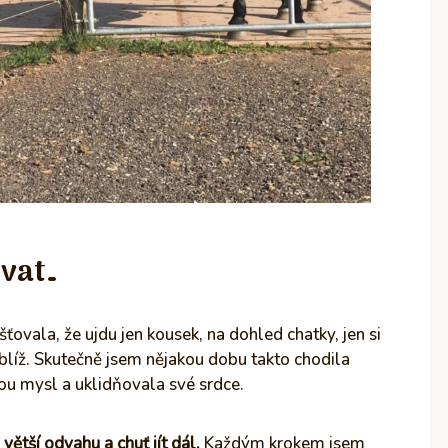
vat…
ovala, že ujdu jen kousek, na dohled chatky, jen si
blíž. Skutečně jsem nějakou dobu takto chodila
ou mysl a uklidňovala své srdce.
tší odvahu a chuť jít dál.
Každým krokem jsem