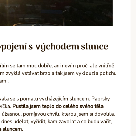
opojení s východem slunce
tím se tam moc dobře, ani nevím proč, ale vnitřně
em zvyklá vstávat brzo a tak jsem vyklouzla potichu
ami.
vala se s pomalu vycházejícím sluncem. Paprsky
víčka.
Pustila jsem teplo do celého svého těla
žasnou, pomíjivou chvíli, kterou jsem si dovolila,
 dnes udělat, vyřídit, kam zavolat a co budu vařit,
e sluncem.