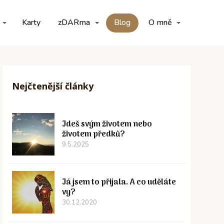
Karty
zDARma
Blog
O mně
Nejčtenější články
Jdeš svým životem nebo
životem předků?
9.5.2025
Já jsem to přijala. A co uděláte
vy?
30.12.2020