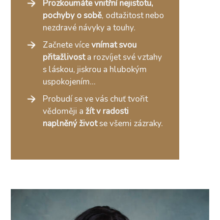
Prozkoumáte vnitřní nejistotu,
pochyby o sobě
, odtažitost nebo
nezdravé návyky a touhy.
Začnete více
vnímat svou
přitažlivost
a rozvíjet své vztahy
s láskou, jiskrou a hlubokým
uspokojením...
Probudí se ve vás chuť tvořit
vědoměji a
žít v radosti
naplněný život
se všemi zázraky.