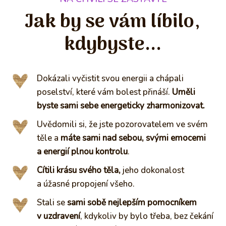
Jak by se vám líbilo,
kdybyste...
Dokázali vyčistit svou energii a chápali
poselství, které vám bolest přináší.
Uměli
byste sami sebe energeticky zharmonizovat.
Uvědomili si, že jste pozorovatelem ve svém
těle a
máte sami nad sebou, svými emocemi
a energií plnou kontrolu
.
Cítili krásu svého těla,
jeho dokonalost
a úžasné propojení všeho.
Stali se
sami sobě nejlepším pomocníkem
v uzdravení
, kdykoliv by bylo třeba, bez čekání