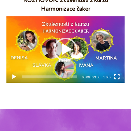
ROZHOVOR: Zkušenosti z kurzu
Harmonizace čaker
Video
přehrávač
00:00
|
23:36
1.00x