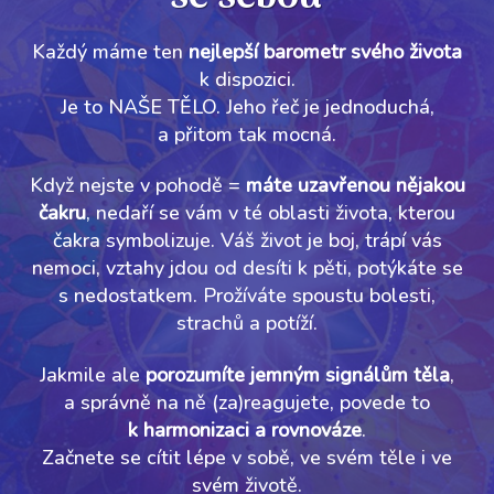
Každý máme ten
nejlepší barometr svého života
k dispozici.
Je to NAŠE TĚLO. Jeho řeč je jednoduchá,
a přitom tak mocná.
Když nejste v pohodě =
máte uzavřenou nějakou
čakru
, nedaří se vám v té oblasti života, kterou
čakra symbolizuje. Váš život je boj, trápí vás
nemoci, vztahy jdou od desíti k pěti, potýkáte se
s nedostatkem. Prožíváte spoustu bolesti,
strachů a potíží.
Jakmile ale
porozumíte jemným signálům těla
,
a správně na ně (za)reagujete, povede to
k harmonizaci a rovnováze
.
Začnete se cítit lépe v sobě, ve svém těle i ve
svém životě.