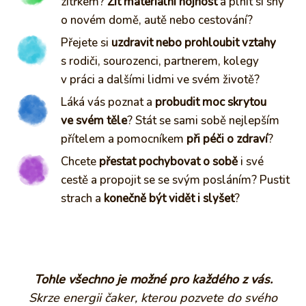
zítřkem?
Žít materiální hojnost
a plnit si sny
o novém domě, autě nebo cestování?
Přejete si
uzdravit nebo prohloubit vztahy
s rodiči, sourozenci, partnerem, kolegy
v práci a dalšími lidmi ve svém životě?
Láká vás poznat a
probudit moc skrytou
ve svém těle
? Stát se sami sobě nejlepším
přítelem a pomocníkem
při péči o zdraví
?
Chcete
přestat pochybovat o sobě
i své
cestě a propojit se se svým posláním? Pustit
strach a
konečně být vidět i slyšet
?
Tohle všechno je možné pro každého z vás.
Skrze energii čaker, kterou pozvete do svého