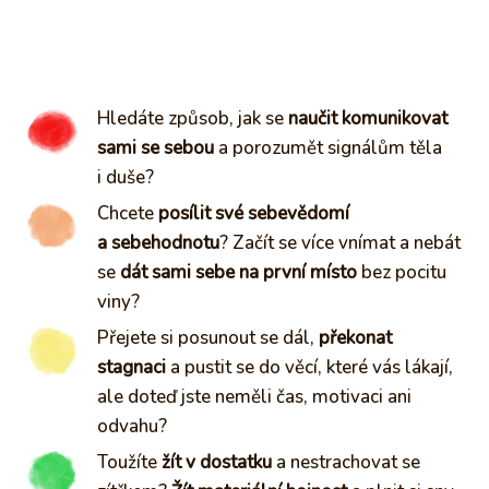
Hledáte způsob, jak se
naučit komunikovat
sami se sebou
a porozumět signálům těla
i duše?
Chcete
posílit své sebevědomí
a sebehodnotu
? Začít se více vnímat a nebát
se
dát sami sebe na první místo
bez pocitu
viny?
Přejete si posunout se dál,
překonat
stagnaci
a pustit se do věcí, které vás lákají,
ale doteď jste neměli čas, motivaci ani
odvahu?
Toužíte
žít v dostatku
a nestrachovat se