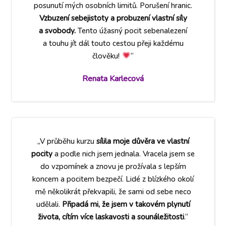
posunutí mých osobních limitů. Porušení hranic.
Vzbuzení sebejistoty a probuzení vlastní síly
a svobody.
Tento úžasný pocit sebenalezení
a touhu jít dál touto cestou přeji každému
člověku!
“
Renata Karlecová
„V průběhu kurzu
sílila moje důvěra ve vlastní
pocity
a podle nich jsem jednala. Vracela jsem se
do vzpomínek a znovu je prožívala s lepším
koncem a pocitem bezpečí. Lidé z blízkého okolí
mě několikrát překvapili, že sami od sebe neco
udělali.
Připadá mi, že jsem v takovém plynutí
života, cítím více laskavosti a sounáležitosti
.“