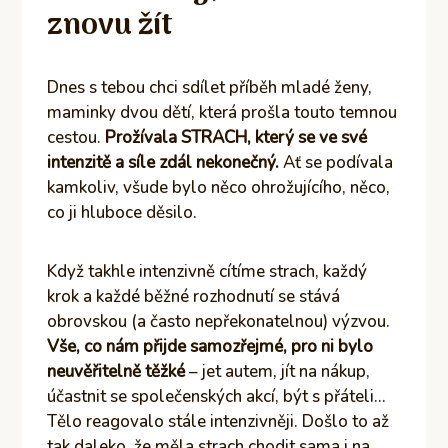
znovu žít
Dnes s tebou chci sdílet příběh mladé ženy,
maminky dvou dětí, která prošla touto temnou
cestou.
Prožívala STRACH, který se ve své
intenzitě a síle zdál nekonečný.
Ať se podívala
kamkoliv, všude bylo něco ohrožujícího, něco,
co ji hluboce děsilo.
Když takhle intenzivně cítíme strach, každý
krok a každé běžné rozhodnutí se stává
obrovskou (a často nepřekonatelnou) výzvou.
Vše, co nám přijde samozřejmé, pro ni bylo
neuvěřitelně těžké
– jet autem, jít na nákup,
účastnit se společenských akcí, být s přáteli…
Tělo reagovalo stále intenzivněji. Došlo to až
tak daleko, že měla strach chodit sama i na