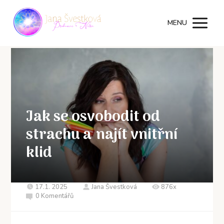
MENU
Jak se osvobodit od
strachu a najít vnitřní
klid
17.1. 2025
Jana Švestková
876x
0 Komentářů