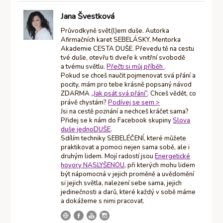
Jana Švestková
Průvodkyně svět(l)em duše. Autorka
Afirmačních karet SEBELÁSKY. Mentorka
Akademie CESTA DUŠE. Převedu tě na cestu
tvé duše, otevřu ti dveře k vnitřní svobodě
a tvému světlu.
Přečti si můj příběh
.
Pokud se chceš naučit pojmenovat svá přání a
pocity, mám pro tebe krásně popsaný návod
ZDARMA
„Jak psát svá přání“
. Chceš vědět, co
právě chystám?
Podívej se sem >
Jsi na cestě poznání a nechceš kráčet sama?
Přidej se k nám do Facebook skupiny
Slova
duše jednoDUŠE
.
Sdílím techniky SEBELÉČENÍ, které můžete
praktikovat a pomoci nejen sama sobě, ale i
druhým lidem. Mojí radostí jsou
Energetické
hovory NASLYŠENOU
, při kterých mohu lidem
být nápomocná v jejich proměně a uvědomění
si jejich světla, nalezení sebe sama, jejich
jedinečnosti a darů, které každý v sobě máme
a dokážeme s nimi pracovat.