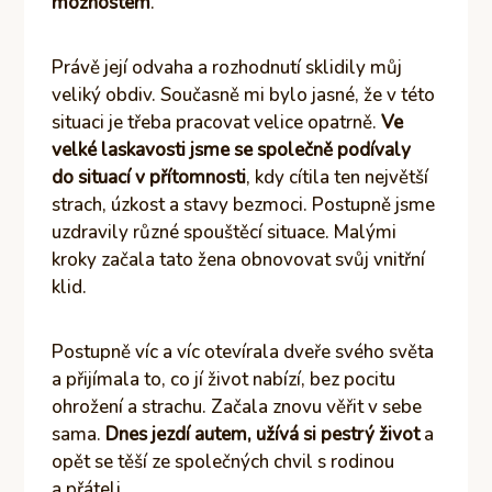
možnostem
.
Právě její odvaha a rozhodnutí sklidily můj
veliký obdiv. Současně mi bylo jasné, že v této
situaci je třeba pracovat velice opatrně.
Ve
velké laskavosti jsme se společně podívaly
do situací v přítomnosti
, kdy cítila ten největší
strach, úzkost a stavy bezmoci. Postupně jsme
uzdravily různé spouštěcí situace. Malými
kroky začala tato žena obnovovat svůj vnitřní
klid.
Postupně víc a víc otevírala dveře svého světa
a přijímala to, co jí život nabízí, bez pocitu
ohrožení a strachu. Začala znovu věřit v sebe
sama.
Dnes jezdí autem, užívá si pestrý život
a
opět se těší ze společných chvil s rodinou
a přáteli.