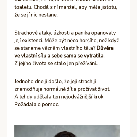
toaletu. Chodil s ní manžel, aby měla jistotu,
že se jí nic nestane.
Strachové ataky, úzkosti a panika opanovaly
její existenci. Může být něco horšího, než když
se staneme vězněm vlastního těla?
Důvěra
ve vlastní sílu a sebe sama se vytratila.
Z jejího života se stalo jen přežívání…
Jednoho dne jí došlo, že její strach jí
znemožňuje normálně žít a prožívat život.
A tehdy udělala ten nejodvážnější krok.
Požádala o pomoc.