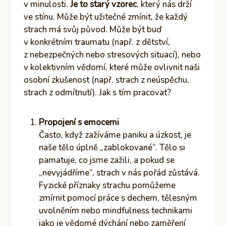
v minulosti.
Je to starý vzorec
, který nás drží
ve stínu. Může být užitečné zmínit, že každý
strach má svůj původ. Může být buď
v konkrétním traumatu (např. z dětství,
z nebezpečných nebo stresových situací), nebo
v kolektivním vědomí, které může ovlivnit naši
osobní zkušenost (např. strach z neúspěchu,
strach z odmítnutí). Jak s tím pracovat?
Propojení s emocemi
Často, když zažíváme paniku a úzkost, je
naše tělo úplně „zablokované“. Tělo si
pamatuje, co jsme zažili, a pokud se
„nevyjádříme“, strach v nás pořád zůstává.
Fyzické příznaky strachu pomůžeme
zmírnit pomocí práce s dechem, tělesným
uvolněním nebo mindfulness technikami
jako je vědomé dýchání nebo zaměření