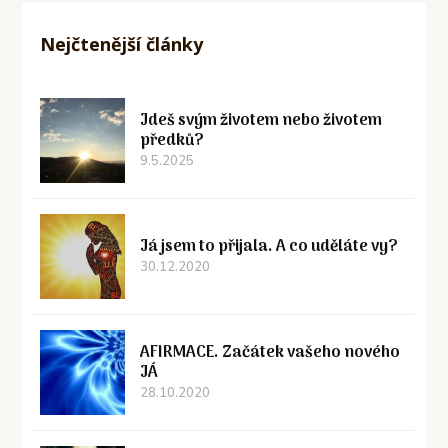
Nejčtenější články
Jdeš svým životem nebo životem
předků?
9.5.2025
Já jsem to přijala. A co uděláte vy?
30.12.2020
AFIRMACE. Začátek vašeho nového
JÁ
28.10.2020