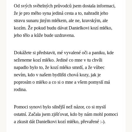
Od svých světelných průvodců jsem dostala informaci,
že je pro m
é
ho syna jediná cesta a to, nahradit jeho
stravu sunaru jiným ml
é
kem, ale ne, kravským, ale
kozím. Že pokud budu dávat Danielkovi kozí ml
é
ko,
jeho tělo a kůže bude uzdravena.
Dokáž
ete si p
ředstavit, m
é
vyvalen
é
oči a paniku, kde
seženeme kozí ml
é
ko. Jedin
é
co mne v tu chvíli
napadlo bylo to, že kozí ml
é
ko smrdí, a že vůbec
nevím, kdo v našem bydlišti chová kozy, jak je
poprosí
m o ml
é
ko a co si o mne a všem pomyslí má
rodina.
Pomoci synovi bylo silnější než názor, co si myslí
ostatní. Začala jsem zjišťovat, kdo by nám mohl pomoci
a zkusit dát Danielkovi kozí ml
é
ko, p
řevařen
é
:-).