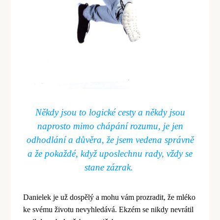
Někdy jsou to logick
é
cesty a někdy jsou
naprosto mimo chápání rozumu, je jen
odhodlání
a d
ůvěra, že jsem vedena správně
a že pokažd
é
, když uposlechnu rady, vždy se
stane zázrak.
Danielek je už dospělý a mohu vám prozradit, že ml
é
ko
ke sv
é
mu životu nevyhledává. Ekz
é
m se nikdy nevrátil