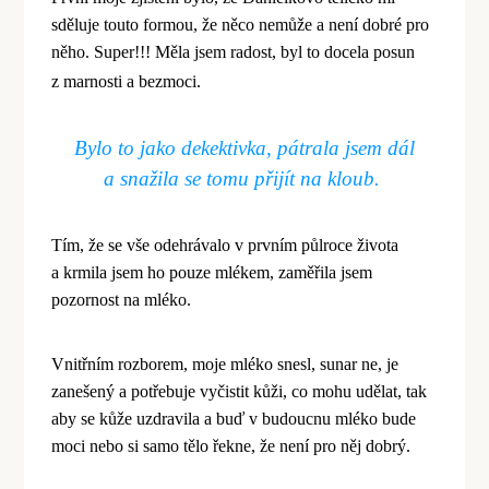
sděluje touto formou, že něco nemůže a není dobr
é
pro
něho. Super!!! Měla jsem radost, byl to docela posun
z marnosti a bezmoci.
Bylo to jako dekektivka, pátrala jsem dál
a snažila se tomu přijít na kloub.
Tím, že se vše odehrávalo v první
m p
ůlroce života
a krmila jsem ho pouze ml
é
kem, zaměřila jsem
pozornost na ml
é
ko.
Vnitřním rozborem, moje ml
é
ko snesl, sunar ne, je
zanešený a potřebuje vyčistit kůži, co mohu udělat, tak
aby se kůže uzdravila a buď v budoucnu ml
é
ko bude
moci nebo si samo tě
lo
řekne, že není pro něj dobrý.