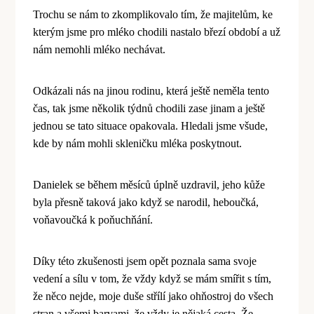
Trochu se nám to zkomplikovalo tím, že majitelům, ke
kterým jsme pro ml
é
ko chodili nastalo březí období
a u
ž
nám nemohli ml
é
ko nechávat.
Odkázali nás na jinou rodinu, která ještě nemě
la tento
čas, tak jsme několik týdnů chodili zase jinam a ještě
jednou se tato situace opakovala. Hledali jsme všude,
kde by nám mohli skleničku ml
é
ka poskytnout.
Danielek se bě
hem m
ěsíců úplně uzdravil, jeho kůže
byla přesně taková jako když
se narodil, hebou
čká,
voňavoučká k poň
uch
ňání.
Díky t
é
to zkušenosti jsem opět poznala sama svoje
vedení a sílu v tom, že vždy když se mám smířit s tím,
že něco nejde, moje duše střílí jako ohňostroj do všech
stran a všemi barvami, že vždy je nějaká cesta. Že