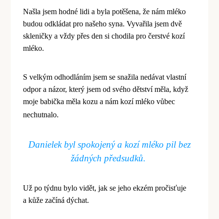
Našla jsem hodn
é
lidi a byla potěšena, že nám ml
é
ko
budou odkládat pro našeho syna. Vyvařila jsem dvě
skleničky a vždy přes den si chodila pro čerstv
é
kozí
ml
é
ko.
S velkým odhodláním jsem se snažila nedávat vlastní
odpor a názor, který jsem od sv
é
ho d
ětství měla, když
moje babič
ka m
ěla kozu a nám kozí ml
é
ko vůbec
nechutnalo.
Danielek byl spokojený a kozí ml
é
ko pil bez
žádných př
edsudk
ů.
Už
po t
ýdnu bylo vidět, jak se jeho ekz
é
m pro
čisťuje
a kůže začíná dýchat.