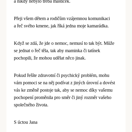
a nikdy nebylo třeba mastiček.
Přeji vš
em d
ětem a rodičům vzájemnou komunikaci
a řeč sv
é
ho kmene, jak říká jedna moje kamarádka.
Když se zdá, že jde o nemoc, nemusí to tak být. Může
se jednat o řeč těla, tak aby maminka č
i tat
ínek
pochopili, že mohou udělat něco jinak.
Pokud řešíte zdravotní či psychický probl
é
m, mohu
vám pomoci se na něj podívat z jiný
ch
úrovní
a dov
é
st
vás ke změně postoje tak, aby se nemoc díky vašemu
pochopení proměnila pro směr či jiný rozmě
r va
šeho
společného života.
S úctou Jana