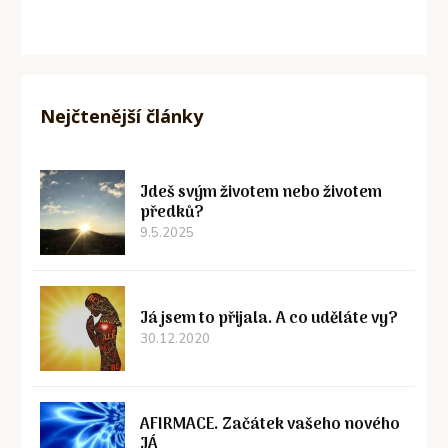
Nejčtenější články
Jdeš svým životem nebo životem
předků?
9.5.2025
Já jsem to přijala. A co uděláte vy?
30.12.2020
AFIRMACE. Začátek vašeho nového
JÁ