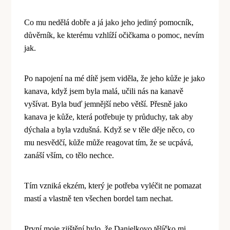
Co mu nedělá dobře a já jako jeho jediný pomocník,
důvěrník, ke kter
é
mu vzhlíží očičkama o pomoc, nevím
jak.
Po napojení na m
é
dítě jsem viděla, že jeho kůže je jako
kanava, když jsem byla malá, učili nás na kanavě
vyšívat. Byla buď jemnější nebo větší. Přesně jako
kanava je kůže, která potřebuje ty průduchy, tak aby
dýchala a byla vzdušná. Když se v tě
le d
ěje něco, co
mu nesvědčí, kůže může reagovat tím, že se ucpává,
zanáší vším, co tělo nechce.
Tím vzniká
ekz
é
m, který je potřeba vyléčit ne pomazat
mastí a vlastně
ten v
š
echen bordel tam nechat.
První moje zjištění bylo, že Danielkovo tělíčko mi