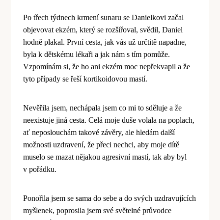
Po třech týdnech krmení sunaru se Danielkovi začal
objevovat ekz
é
m, který se rozšiřoval, svědil, Daniel
hodně plakal. První cesta, jak vás už určtitě napadne,
byla k dětsk
é
mu l
é
kaři a jak nám s tím pomůže.
Vzpomínám si, že ho ani ekz
é
m moc nepřekvapil a že
tyto případy se řeší kortikoidovou mastí.
Nevěřila jsem, nechápala jsem co mi to sděluje a že
neexistuje jiná cesta. Celá moje duše volala na poplach,
ať neposlouchám takov
é
závěry, ale hledá
m dal
ší
možnosti uzdravení, že přeci nechci, aby moje dítě
muselo se mazat nějakou agresivní mastí, tak aby byl
v pořádku.
Pono
řila jsem se sama do sebe a do svých uzdravujících
myšlenek, poprosila jsem sv
é
světeln
é
průvodce