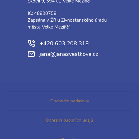
Školní 9, 594 01 Velké Meziříčí
IČ: 48890758
Zapsána v ŽR u Živnostenského úřadu
města Velké Meziříčí.
+420 603 208 318
jana@janasvestkova.cz
Obchodní podmínky
Ochrana osobních údajů