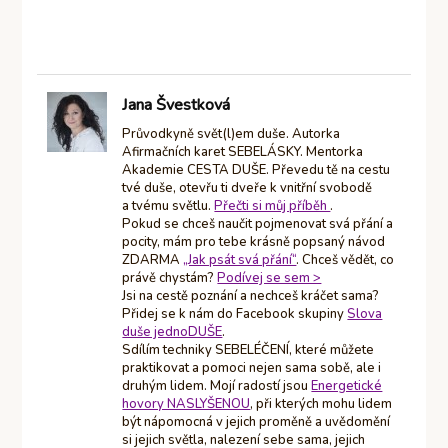
Jana Švestková
Průvodkyně svět(l)em duše. Autorka
Afirmačních karet SEBELÁSKY. Mentorka
Akademie CESTA DUŠE. Převedu tě na cestu
tvé duše, otevřu ti dveře k vnitřní svobodě
a tvému světlu.
Přečti si můj příběh
.
Pokud se chceš naučit pojmenovat svá přání a
pocity, mám pro tebe krásně popsaný návod
ZDARMA
„Jak psát svá přání“
. Chceš vědět, co
právě chystám?
Podívej se sem >
Jsi na cestě poznání a nechceš kráčet sama?
Přidej se k nám do Facebook skupiny
Slova
duše jednoDUŠE
.
Sdílím techniky SEBELÉČENÍ, které můžete
praktikovat a pomoci nejen sama sobě, ale i
druhým lidem. Mojí radostí jsou
Energetické
hovory NASLYŠENOU
, při kterých mohu lidem
být nápomocná v jejich proměně a uvědomění
si jejich světla, nalezení sebe sama, jejich