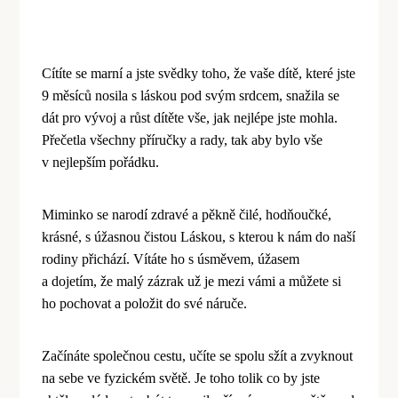
Cítíte se marní a jste svědky toho, ž
e va
še dítě, kter
é
jste
9 měsíců nosila s láskou pod svým srdcem, snažila se
dát pro vývoj a rů
st d
ítěte vše, jak nejl
é
pe jste mohla.
Přečetla všechny příručky a rady, tak aby bylo vše
v nejlepším pořádku.
Miminko se narodí zdrav
é
a pěkně čil
é
, hodňoučk
é
,
krásn
é
, s úžasnou čistou Láskou, s kterou k ná
m do na
ší
rodiny př
ich
ází. Vítáte ho s úsměvem, úžasem
a dojetím, ž
e mal
ý zázrak už je mezi vámi a můžete si
ho pochovat a položit do sv
é
náruč
e.
Začínáte společnou cestu, učíte se spolu sžít a zvyknout
na sebe ve fyzick
é
m světě. Je toho tolik co by jste