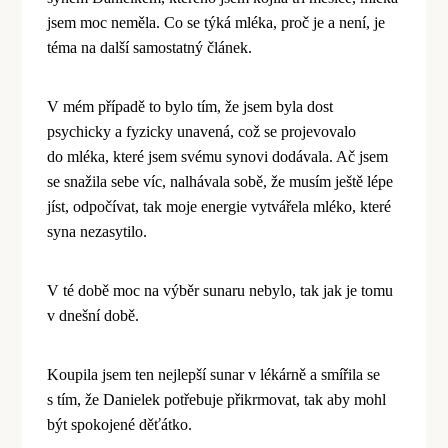
jsem moc neměla. Co se týká ml
é
ka, proč je a není, je
t
é
ma na další samostatný článek.
V m
é
m p
řípadě to bylo tím, že jsem byla dost
psychicky a fyzicky unavená
, co
ž se projevovalo
do ml
é
ka, kter
é
jsem sv
é
mu synovi dodávala. Ač jsem
se snažila sebe ví
c, nalh
ávala sobě, že musím ještě l
é
pe
jíst, odpočívat, tak moje energie vytvářela ml
é
ko, kter
é
syna nezasytilo.
V t
é
době moc na výběr sunaru nebylo, tak jak je tomu
v dnešní době.
Koupila jsem ten nejlepší sunar v l
é
kárně a smířila se
s tím, že Danielek potřebuje přikrmovat, tak aby mohl
být spokojen
é
děťátko.