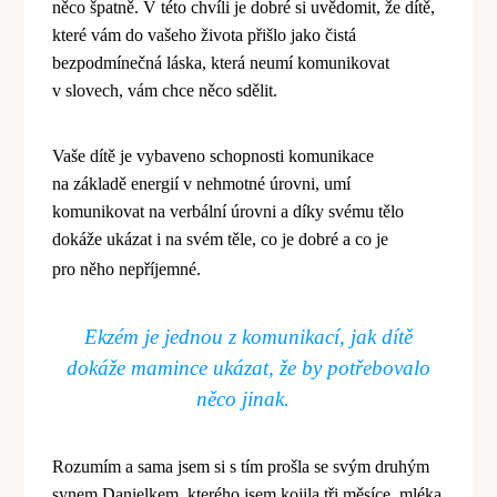
n
ě
co
špatně. V této chvíli je dobré si uvědomit, že dítě,
kter
é
vá
m do va
šeho života přišlo jako čistá
bezpodmínečná láska, která
neum
í komunikovat
v slovech, vám chce něco sdělit.
Vaše dítě je vybaveno schopnosti komunikace
na základě energií
v nehmotn
é úrovni, umí
komunikovat na verbální úrovni a díky sv
é
mu tělo
dokáže ukázat i na sv
é
m těle, co je dobré a co je
pro něho nepříjemn
é
.
Ekz
é
m je jednou z komunikací, jak dítě
dokáže mamince ukázat, že by potřebovalo
něco jinak.
Rozumím a sama jsem si s tí
m pro
šla se svým druhým
synem Danielkem, kter
é
ho jsem kojila tři měsíce, ml
é
ka