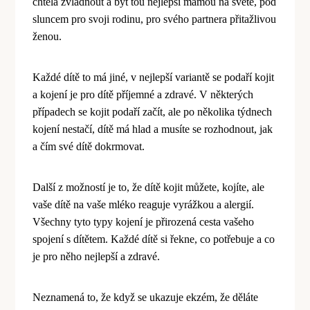
chtěla zvládnout a být tou nejlepší mámou na světě, pod
sluncem pro svoji rodinu, pro sv
é
ho partnera přitažlivou
ženou.
Každ
é
dítě
to m
á jin
é
, v nejlepší variantě se podaří kojit
a kojení je pro dítě příjemn
é
a zdrav
é
. V některých
případech se kojit podaří začít, ale po několika týdnech
kojení
nesta
čí, dítě má hlad a musíte se rozhodnout, jak
a čím sv
é
dítě dokrmovat.
Další z možností je to, že dítě kojit můžete, kojíte, ale
vaše dítě na vaše ml
é
ko reaguje vyrážkou a alergií.
Všechny tyto typy kojení je přirozená cesta vašeho
spojení
s d
ítětem. Každ
é
dítě si řekne, co potřebuje a co
je pro něho nejlepší a zdrav
é
.
Neznamená
to,
že když se ukazuje ekz
é
m, že dělá
te