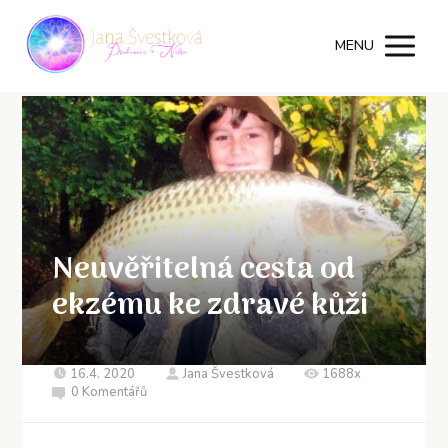
MENU
Neuvěřitelná cesta od
ekzému ke zdravé kůži
16.4. 2020
Jana Švestková
1688x
0 Komentářů