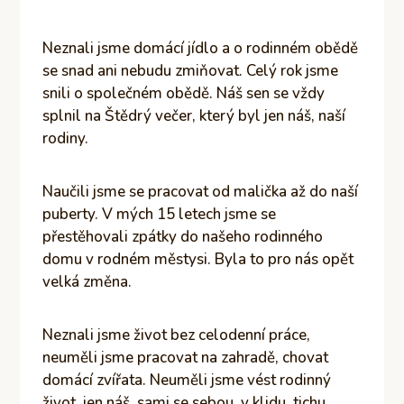
Neznali jsme domácí jídlo a o rodinném obědě
se snad ani nebudu zmiňovat. Celý rok jsme
snili o společném obědě. Náš sen se vždy
splnil na Štědrý večer, který byl jen náš, naší
rodiny.
Naučili jsme se pracovat od malička až do naší
puberty. V mých 15 letech jsme se
přestěhovali zpátky do našeho rodinného
domu v rodném městysi. Byla to pro nás opět
velká změna.
Neznali jsme život bez celodenní práce,
neuměli jsme pracovat na zahradě, chovat
domácí zvířata. Neuměli jsme vést rodinný
život, jen náš, sami se sebou, v klidu, tichu,