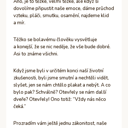
Ano, je to těžké, velmi těžké, ale když si
dovolíme připustit naše emoce, dáme průchod
vzteku, pláči, smutku, osamění, najdeme klid
a mír.
Těžko se bolavému člověku vysvětluje
a konejší, že se nic neděje, že vše bude dobré.
Asi to známe všichni.
Když jsme byli v určitém konci naší životní
zkušenosti, byli jsme smutní a nechtěli vidět,
slyšet, jen se nám chtělo plakat a nebýt. A co
bylo pak? Schválně? Otevřely se nám další
dveře? Otevřely! Ono totiž: “Vždy nás něco
čeká.”
Prozradím vám ještě jednu zákonitost, naše