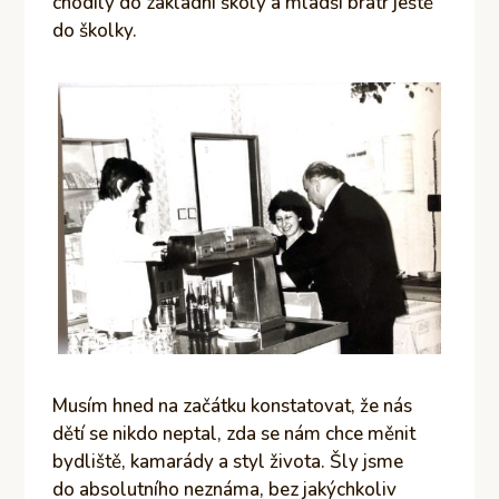
chodily do základní školy a mladší bratr ještě
do školky.
Musím hned na začátku konstatovat, že nás
dětí se nikdo neptal, zda se nám chce měnit
bydliště, kamarády a styl života. Šly jsme
do absolutního neznáma, bez jakýchkoliv