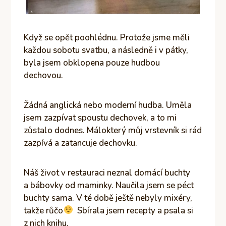
Když se opět poohlédnu. Protože jsme měli
každou sobotu svatbu, a následně i v pátky,
byla jsem obklopena pouze hudbou
dechovou.
Žádná anglická nebo moderní hudba. Uměla
jsem zazpívat spoustu dechovek, a to mi
zůstalo dodnes. Málokterý můj vrstevník si rád
zazpívá a zatancuje dechovku.
Náš život v restauraci neznal domácí buchty
a bábovky od maminky. Naučila jsem se péct
buchty sama. V té době ještě nebyly mixéry,
takže růčo
Sbírala jsem recepty a psala si
z nich knihu.