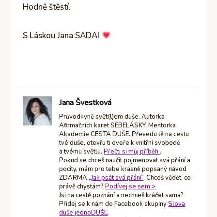
Hodně štěstí.
S Láskou Jana SADAI
Jana Švestková
Průvodkyně svět(l)em duše. Autorka
Afirmačních karet SEBELÁSKY. Mentorka
Akademie CESTA DUŠE. Převedu tě na cestu
tvé duše, otevřu ti dveře k vnitřní svobodě
a tvému světlu.
Přečti si můj příběh
.
Pokud se chceš naučit pojmenovat svá přání a
pocity, mám pro tebe krásně popsaný návod
ZDARMA
„Jak psát svá přání“
. Chceš vědět, co
právě chystám?
Podívej se sem >
Jsi na cestě poznání a nechceš kráčet sama?
Přidej se k nám do Facebook skupiny
Slova
duše jednoDUŠE
.