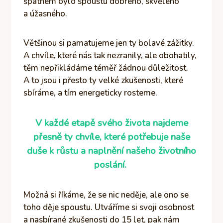
špatném bylo spoustu dobrého, skvělého
a úžasného.
Většinou si pamatujeme jen ty bolavé zážitky.
A chvíle, které nás tak nezranily, ale obohatily,
těm nepřikládáme téměř žádnou důležitost.
A to jsou i přesto ty velké zkušenosti, které
sbíráme, a tím energeticky rosteme.
V každé etapě svého života najdeme
přesně ty chvíle, které potřebuje naše
duše k růstu
a naplnění našeho životního
poslání.
Možná si říkáme, že se nic neděje, ale ono se
toho děje spoustu. Utváříme si svoji osobnost
a nasbírané zkušenosti do 15 let, pak nám