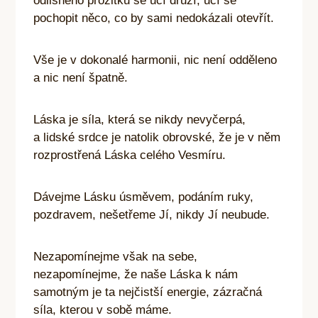
odlišného prožitku se učí druzí, učí se
pochopit něco, co by sami nedokázali otevřít.
Vše je v dokonalé harmonii, nic není odděleno
a nic není špatně.
Láska je síla, která se nikdy nevyčerpá,
a lidské srdce je natolik obrovské, že je v něm
rozprostřená Láska celého Vesmíru.
Dávejme Lásku úsměvem, podáním ruky,
pozdravem, nešetřeme Jí, nikdy Jí neubude.
Nezapomínejme však na sebe,
nezapomínejme, že naše Láska k nám
samotným je ta nejčistší energie, zázračná
síla, kterou v sobě máme.