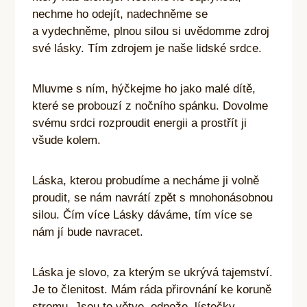
nechme ho odejít, nadechněme se
a vydechněme, plnou silou si uvědomme zdroj
své lásky. Tím zdrojem je naše lidské srdce.
Mluvme s ním, hýčkejme ho jako malé dítě,
které se probouzí z nočního spánku. Dovolme
svému srdci rozproudit energii a prostřít ji
všude kolem.
Láska, kterou probudíme a necháme ji volně
proudit, se nám navrátí zpět s mnohonásobnou
silou. Čím více Lásky dáváme, tím více se
nám jí bude navracet.
Láska je slovo, za kterým se ukrývá tajemství.
Je to členitost. Mám ráda přirovnání ke koruně
stromu. Jsou to větve, odnože, lístečky,