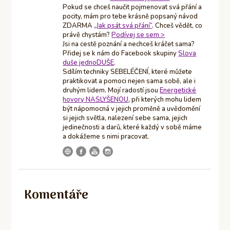
Pokud se chceš naučit pojmenovat svá přání a
pocity, mám pro tebe krásně popsaný návod
ZDARMA
„Jak psát svá přání“
. Chceš vědět, co
právě chystám?
Podívej se sem >
Jsi na cestě poznání a nechceš kráčet sama?
Přidej se k nám do Facebook skupiny
Slova
duše jednoDUŠE
.
Sdílím techniky SEBELÉČENÍ, které můžete
praktikovat a pomoci nejen sama sobě, ale i
druhým lidem. Mojí radostí jsou
Energetické
hovory NASLYŠENOU
, při kterých mohu lidem
být nápomocná v jejich proměně a uvědomění
si jejich světla, nalezení sebe sama, jejich
jedinečnosti a darů, které každý v sobě máme
a dokážeme s nimi pracovat.
Komentáře