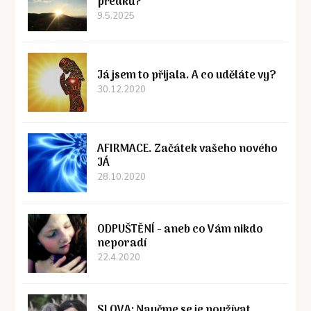
předků?
9.5.2025
Já jsem to přijala. A co uděláte vy?
30.12.2020
AFIRMACE. Začátek vašeho nového
JÁ
28.10.2020
ODPUŠTĚNÍ - aneb co Vám nikdo
neporadí
22.4.2020
SLOVA: Naučme se je používat