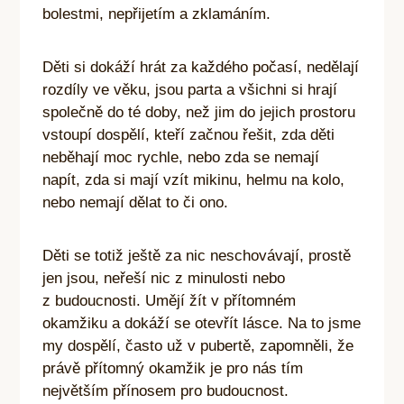
bolestmi, nepřijetím a zklamáním.
Děti si dokáží hrát za každého počasí, nedělají
rozdíly ve věku, jsou parta a všichni si hrají
společně do té doby, než jim do jejich prostoru
vstoupí dospělí, kteří začnou řešit, zda děti
neběhají moc rychle, nebo zda se nemají
napít, zda si mají vzít mikinu, helmu na kolo,
nebo nemají dělat to či ono.
Děti se totiž ještě za nic neschovávají, prostě
jen jsou, neřeší nic z minulosti nebo
z budoucnosti. Umějí žít v přítomném
okamžiku a dokáží se otevřít lásce. Na to jsme
my dospělí, často už v pubertě, zapomněli, že
právě přítomný okamžik je pro nás tím
největším přínosem pro budoucnost.