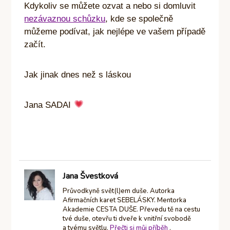
Kdykoliv se můžete ozvat a nebo si domluvit
nezávaznou schůzku
, kde se společně
můžeme podívat, jak nejlépe ve vašem případě
začít.
Jak jinak dnes než s láskou
Jana SADAI
Jana Švestková
Průvodkyně svět(l)em duše. Autorka
Afirmačních karet SEBELÁSKY. Mentorka
Akademie CESTA DUŠE. Převedu tě na cestu
tvé duše, otevřu ti dveře k vnitřní svobodě
a tvému světlu.
Přečti si můj příběh
.