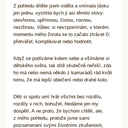
Z pohledu dítěte jsem viděla a vnímala lásku
jen jednu, vystihla bych ji asi těmito slovy:
otevřenou, upřímnou, čistou, rovnou,
nezištnou. Vůbec si nevzpomínám, v kterém
momentu mého života se to začalo ztrácet či
přetvářet, komplikovat nebo hodnotit.
Když se podíváme kolem sebe a všímáme si
dětského světa, tak dítě skutečně neřeší, zda
ho má nebo nemá někdo z kamarádů rád kvůli
tomu, že má lepší oblečení nebo drahé kolo.
Děti si spolu umí hrát všichni bez rozdílu,
rozdíly v nich, bohužel, hledáme jen my
dospělí. A ne proto, že bychom chtěli, ale,
z mého pohledu, protože jsme sami
poznamenaní svými životními zkušenosti,