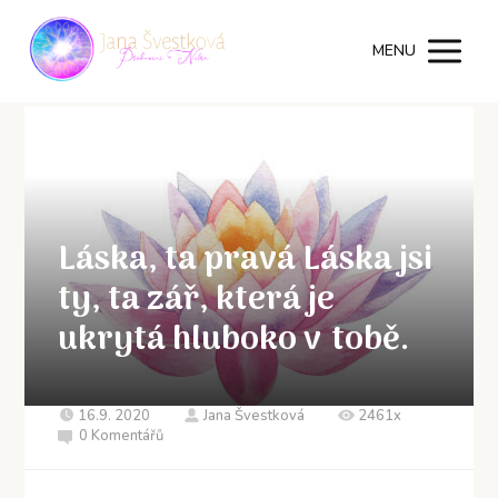
MENU
Láska, ta pravá Láska jsi
ty, ta zář, která je
ukrytá hluboko v tobě.
16.9. 2020
Jana Švestková
2461x
0 Komentářů