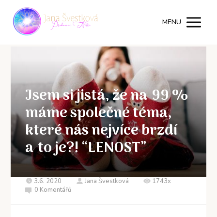
MENU
Jsem si jistá, že na 99 %
máme společné téma,
které nás nejvíce brzdí
a to je?! “LENOST”
3.6. 2020
Jana Švestková
1743x
0 Komentářů