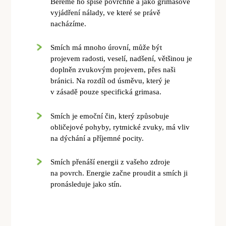
Bereme ho spíše povrchně a jako grimasové
vyjádření nálady, ve které se právě
nacházíme.
Smích má mnoho úrovní, může být
projevem radosti, veselí, nadšení, většinou je
doplněn zvukovým projevem, přes naši
bránici. Na rozdíl od úsměvu, který je
v zásadě pouze specifická grimasa.
Smích je emoční čin, který způsobuje
obličejové pohyby, rytmické zvuky, má vliv
na dýchání a příjemné pocity.
Smích přenáší energii z vašeho zdroje
na povrch. Energie začne proudit a smích ji
pronásleduje jako stín.