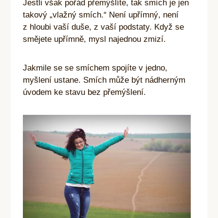
Jestli však pořád přemýšlíte, tak smích je jen
takový „vlažný smích.“ Není upřímný, není
z hloubi vaší duše, z vaší podstaty. Když se
smějete upřímně, mysl najednou zmizí.
Jakmile se se smíchem spojíte v jedno,
myšlení ustane. Smích může být nádherným
úvodem ke stavu bez přemýšlení.