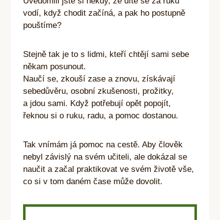
Uvědomili jste si někdy, že dítě se za ruku
vodí, když chodit začíná, a pak ho postupně
pouštíme?
Stejně tak je to s lidmi, kteří chtějí sami sebe
někam posunout.
Naučí se, zkouší zase a znovu, získávají
sebedůvěru, osobní zkušenosti, prožitky,
a jdou sami. Když potřebují opět popojít,
řeknou si o ruku, radu, a pomoc dostanou.
Tak vnímám já pomoc na cestě. Aby člověk
nebyl závislý na svém učiteli, ale dokázal se
naučit a začal praktikovat ve svém životě vše,
co si v tom daném čase může dovolit.