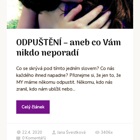
ODPUŠTĚNÍ – aneb co Vám
nikdo neporadí
Co se skrývá pod tímto jedním slovem? Co nás
každého ihned napadne? Přiznejme si, že jen to, že
MY máme někomu odpustit. Někomu, kdo nás
zranil, kdo nám ublížil nebo...
Celý článek
22.4. 2020
Jana Švestková
3406x
0
Komentářů