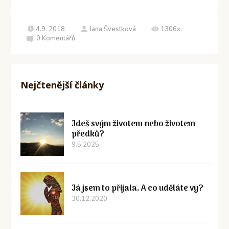
4.9. 2018
Jana Švestková
1306x
0
Komentářů
Nejčtenější články
Jdeš svým životem nebo životem
předků?
9.5.2025
Já jsem to přijala. A co uděláte vy?
30.12.2020