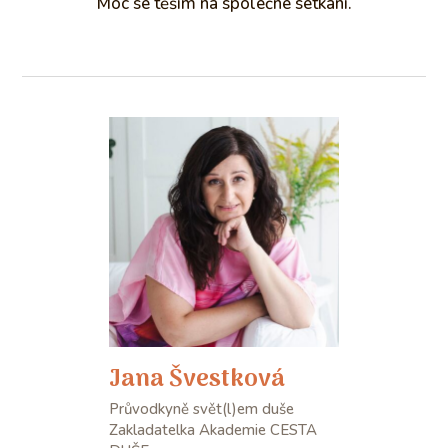
Moc se těším na společné setkání.
Jana Švestková
Průvodkyně svět(l)em duše
Zakladatelka Akademie CESTA