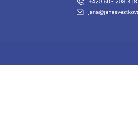
+420 603 208 318
jana@janasvestkov