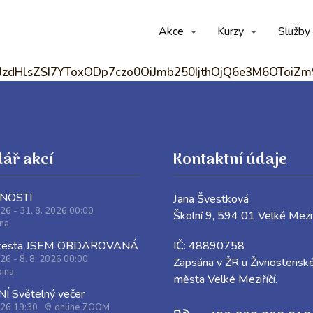
Akce
Kurzy
Služby
OiJzdHlsZSI7YToxODp7czo0OiJmb250IjthOjQ6e3M6OToi
ář akcí
Kontaktní údaje
JNOSTI
Jana Švestková
026 - 31. 8. 2026 00:00
Školní 9, 594 01 Velké 
ina
IČ: 48890758
 cesta JSEM OBDAROVANÁ
026 - 8. 8. 2026 00:00
Zapsána v ŽR u Živnostensk
ina
města Velké Meziříčí.
 Světelný večer
026 19:30
online ZOOM