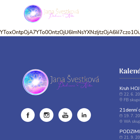
YToxOntpOjA7YTo0OntzOjU6ImNsYXNzIjtzOjA6IiI7czo1
Kalend
Kruh HO
22. 6. 2
FB skup
21denní
19. 7. 2
WA skup
PODZIMNÍ
21. 9. 2