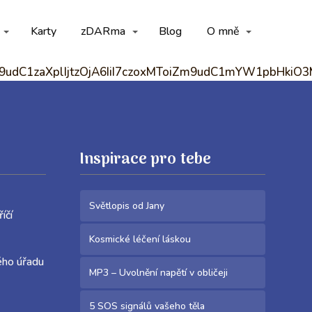
Karty
zDARma
Blog
O mně
Zm9udC1zaXplIjtzOjA6IiI7czoxMToiZm9udC1mYW1pbHki
Inspirace pro tebe
Světlopis od Jany
Meziříčí
Kosmické léčení láskou
ého úřadu
MP3 – Uvolnění napětí v obličeji
5 SOS signálů vašeho těla