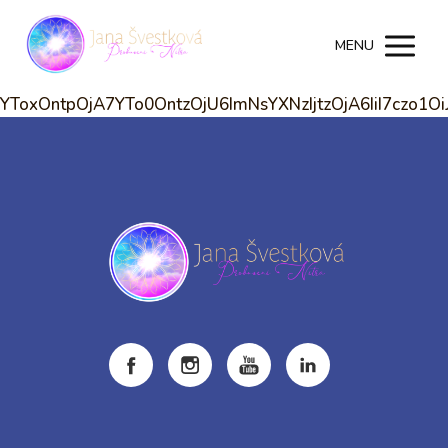
MENU
YToxOntpOjA7YTo0OntzOjU6ImNsYXNzIjtzOjA6IiI7czo