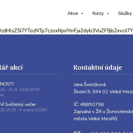
Akce
Kurzy
Služby
jtzOjA6IiI7czo1OiJzdHlsZSI7YTozNT
ář akcí
Kontaktní údaje
JNOSTI
Jana Švestková
026 - 31. 8. 2026 00:00
Školní 9, 594 01 Velké 
ina
IČ: 48890758
 Světelný večer
026 19:30
online ZOOM
Zapsána v ŽR u Živnostensk
města Velké Meziříčí.