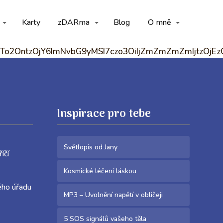
Karty
zDARma
Blog
O mně
p7czoxNjoiYmFja2dyb3VuZF9jb2xvciI
Inspirace pro tebe
Světlopis od Jany
Meziříčí
Kosmické léčení láskou
ého úřadu
MP3 – Uvolnění napětí v obličeji
5 SOS signálů vašeho těla