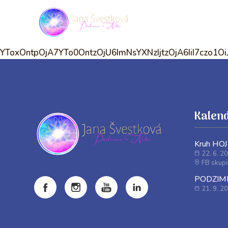
YToxOntpOjA7YTo0OntzOjU6ImNsYXNzI
Kalend
Kruh HO
22. 6. 2
FB skup
PODZIMNÍ
21. 9. 2