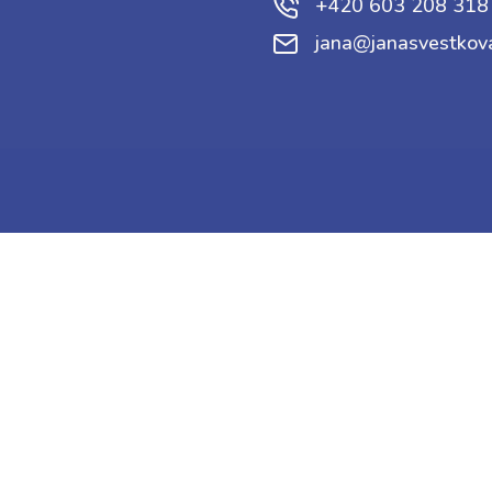
+420 603 208 318
jana@janasvestkov