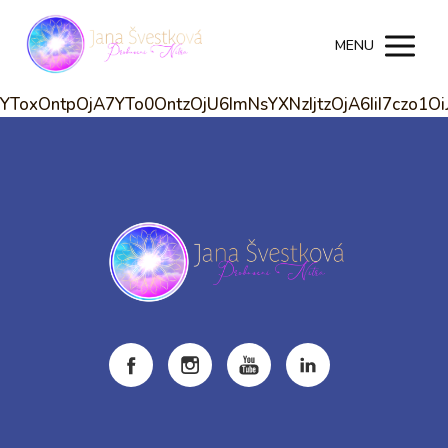
MENU
YToxOntpOjA7YTo0OntzOjU6ImNsYXNzIjtzOjA6IiI7czo1