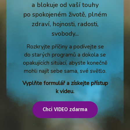
a blokuje od vaší touhy
po spokojeném životě, plném
zdraví, hojnosti, radosti,
svobody...
Rozkryjte příčiny a podívejte se
do starých programů a dokola se
opakujících situací, abyste konečně
mohli najít sebe sama, své světlo.
Vyplňte formulář a získejte přístup
k videu.
Chci VIDEO zdarma