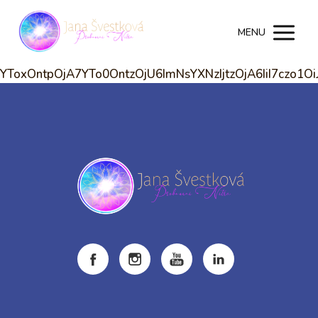
MENU
YToxOntpOjA7YTo0OntzOjU6ImNsYXNzIjtzOjA6IiI7czo1