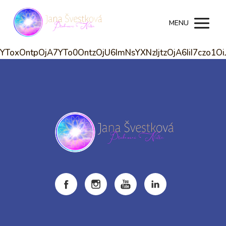
MENU
YToxOntpOjA7YTo0OntzOjU6ImNsYXNzIjtzOjA6IiI7czo1