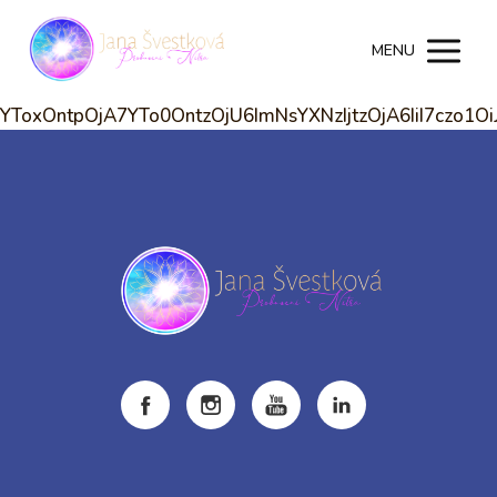
MENU
YToxOntpOjA7YTo0OntzOjU6ImNsYXNzIjtzOjA6IiI7czo1