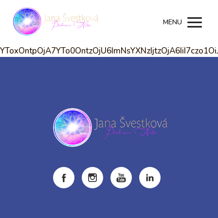
MENU
YToxOntpOjA7YTo0OntzOjU6ImNsYXNzIjtzOjA6IiI7czo1