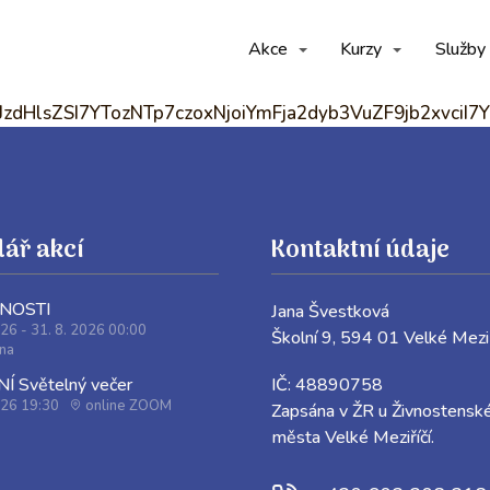
Akce
Kurzy
Služby
jA6IiI7czo1OiJzdHlsZSI7YTozNTp7czoxNj
ář akcí
Kontaktní údaje
JNOSTI
Jana Švestková
026 - 31. 8. 2026 00:00
Školní 9, 594 01 Velké 
ina
IČ: 48890758
 Světelný večer
026 19:30
online ZOOM
Zapsána v ŽR u Živnostensk
města Velké Meziříčí.