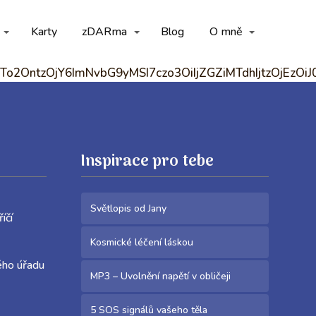
Karty
zDARma
Blog
O mně
oiYmFja2dyb3VuZF9jb2xvciI7YTo2OntzOjY
Inspirace pro tebe
Světlopis od Jany
Meziříčí
Kosmické léčení láskou
ého úřadu
MP3 – Uvolnění napětí v obličeji
5 SOS signálů vašeho těla