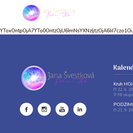
YToxOntpOjA7YTo0OntzOjU6ImNsYXNzIjtzO
Kalend
Kruh HO
22. 6. 2
FB skup
PODZIMNÍ
21. 9. 2