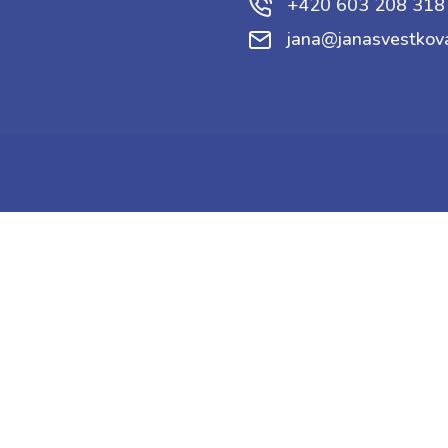
+420 603 208 318
jana@janasvestkov