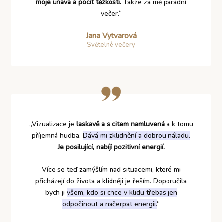
moje únava a pocit těžkosti.
Takže za mě parádní
večer.“
Jana Vytvarová
Světelné večery
„Vizualizace je
laskavě a s citem namluvená
a k tomu
příjemná hudba.
Dává mi zklidnění a dobrou náladu.
Je posilující, nabíjí pozitivní energií.
Více se teď zamýšlím nad situacemi, které mi
přicházejí do života a klidněji je řeším. Doporučila
bych ji
všem, kdo si chce v klidu třebas jen
odpočinout a načerpat energii.
“