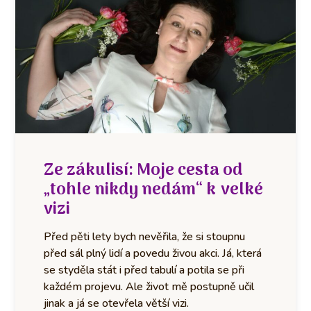
Ze zákulisí: Moje cesta od
„tohle nikdy nedám“ k velké
vizi
Před pěti lety bych nevěřila, že si stoupnu
před sál plný lidí a povedu živou akci. Já, která
se styděla stát i před tabulí a potila se při
každém projevu. Ale život mě postupně učil
jinak a já se otevřela větší vizi.