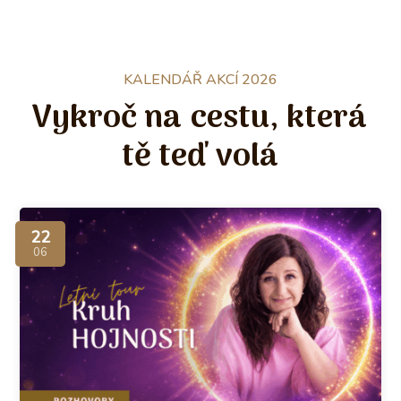
KALENDÁŘ AKCÍ 2026
Vykroč na cestu, která
tě teď volá
22
06