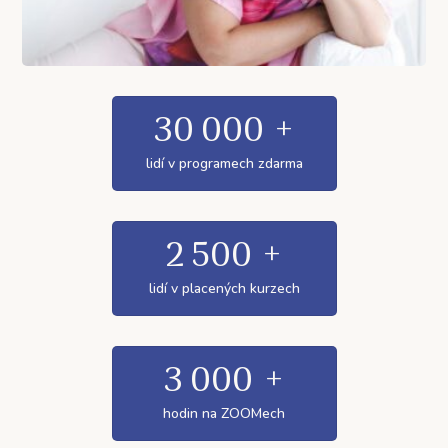
30 000
+
lidí v programech zdarma
2 500
+
lidí v placených kurzech
3 000
+
hodin na ZOOMech