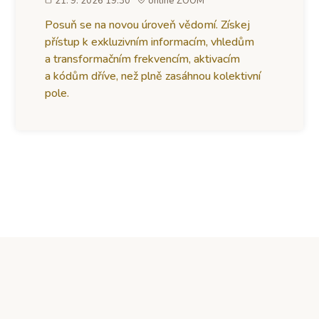
21. 9. 2026 19:30
online ZOOM
Posuň se na novou úroveň vědomí. Získej
přístup k exkluzivním informacím, vhledům
a transformačním frekvencím, aktivacím
a kódům dříve, než plně zasáhnou kolektivní
pole.