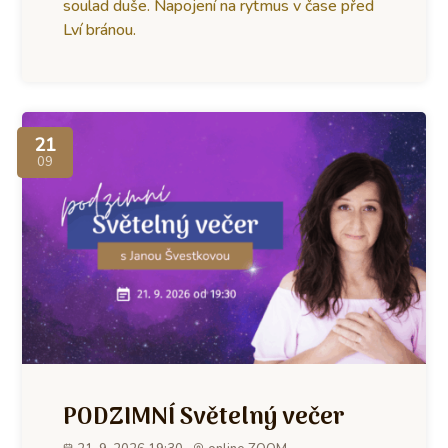
soulad duše. Napojení na rytmus v čase před
Lví bránou.
21
09
PODZIMNÍ Světelný večer