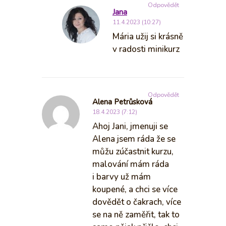
Odpovědět
Jana
11.4.2023 (10:27)
Mária užij si krásně
v radosti minikurz
Odpovědět
Alena Petrůsková
18.4.2023 (7:12)
Ahoj Jani, jmenuji se
Alena jsem ráda že se
můžu zúčastnit kurzu,
malování mám ráda
i barvy už mám
koupené, a chci se více
dovědět o čakrach, více
se na ně zaměřit, tak to