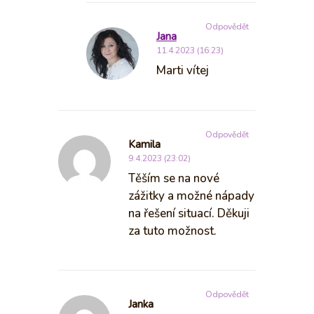
Odpovědět
Jana
11.4.2023 (16:23)
Marti vítej
Odpovědět
Kamila
9.4.2023 (23:02)
Těším se na nové
zážitky a možné nápady
na řešení situací. Děkuji
za tuto možnost.
Odpovědět
Janka