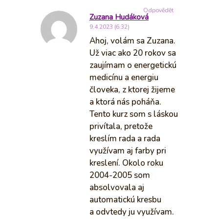
Odpovědět
Zuzana Hudáková
9.4.2023 (6:32)
Ahoj, volám sa Zuzana.
Už viac ako 20 rokov sa
zaujímam o energetickú
medicínu a energiu
človeka, z ktorej žijeme
a ktorá nás poháňa.
Tento kurz som s láskou
privítala, pretože
kreslím rada a rada
využívam aj farby pri
kreslení. Okolo roku
2004-2005 som
absolvovala aj
automatickú kresbu
a odvtedy ju využívam.