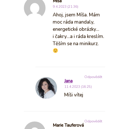
Míša
9.4.2023 (21:36)
Ahoj, jsem Míša. Mám
moc ráda mandaly,
energetické obrázky…
i čakry…a i ráda kreslím.
Těším se na minikurz.
Odpovědět
Jana
11.4.2023 (16:25)
Míši vítej
Odpovědět
Marie Tauferová