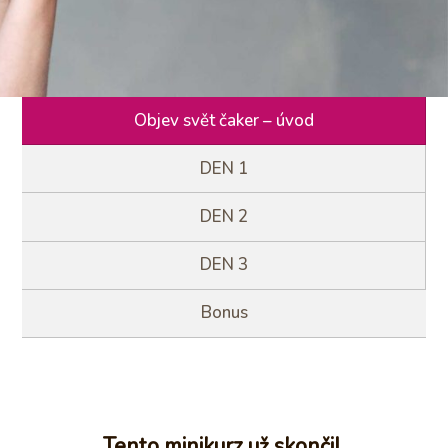
Objev svět čaker – úvod
DEN 1
DEN 2
DEN 3
Bonus
Tento minikurz už skončil.