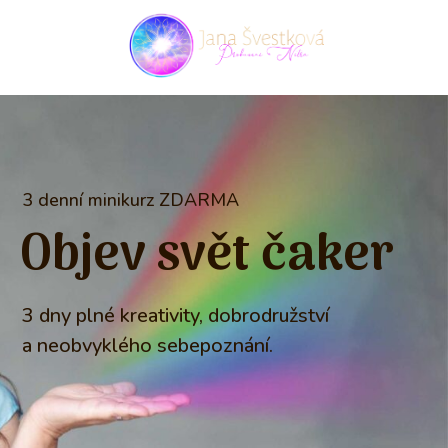
3 denní minikurz ZDARMA
Objev svět čaker
3 dny plné kreativity, dobrodružství
a neobvyklého sebepoznání.