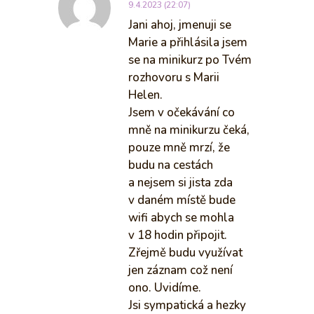
9.4.2023 (22:07)
Jani ahoj, jmenuji se
Marie a přihlásila jsem
se na minikurz po Tvém
rozhovoru s Marii
Helen.
Jsem v očekávání co
mně na minikurzu čeká,
pouze mně mrzí, že
budu na cestách
a nejsem si jista zda
v daném místě bude
wifi abych se mohla
v 18 hodin připojit.
Zřejmě budu využívat
jen záznam což není
ono. Uvidíme.
Jsi sympatická a hezky