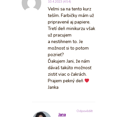
10.4.2023 (4:54)
Veľmi sa na tento kurz
teším. Farbičky mám už
pripravené aj papiere.
Tretí deň minikurzu však
už pracujem
a nestihnem to. Je
možnosť si to potom
pozrieť?
Ďakujem Jani, že nám
dávaš takúto možnosť
zistiť viac o čakrách.
Prajem pekný deň
Janka
Odpovědět
Jana