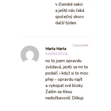
v členské sekci
a ještě nás čeká
společný skoro
další týden.
Odpovědět
Marta Marta
9.4.2023 (22:24)
no to jsem opravdu
zvědavá, jestli se mi to
podaří, i když si to moc
přeji – opravdu najít
a vykopat své bloky.
Zatím se třesu
nedočkavostí. Děkuji