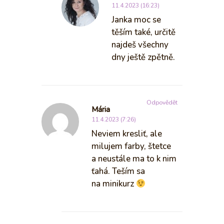
11.4.2023 (16:23)
Janka moc se
těším také, určitě
najdeš všechny
dny ještě zpětně.
Odpovědět
Mária
11.4.2023 (7:26)
Neviem kresliť, ale
milujem farby, štetce
a neustále ma to k nim
ťahá. Teším sa
na minikurz