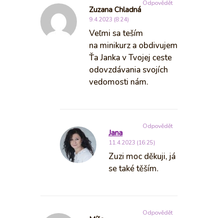
Odpovědět
Zuzana Chladná
9.4.2023 (8:24)
Veľmi sa teším
na minikurz a obdivujem
Ťa Janka v Tvojej ceste
odovzdávania svojích
vedomosti nám.
Odpovědět
Jana
11.4.2023 (16:25)
Zuzi moc děkuji, já
se také těším.
Odpovědět