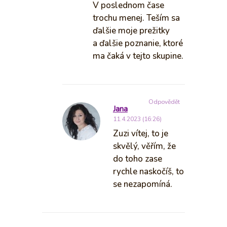
V poslednom čase
trochu menej. Teším sa
ďalšie moje prežitky
a ďalšie poznanie, ktoré
ma čaká v tejto skupine.
Odpovědět
Jana
11.4.2023 (16:26)
Zuzi vítej, to je
skvělý, věřím, že
do toho zase
rychle naskočíš, to
se nezapomíná.