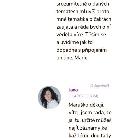
srozumitelně o daných
tématech mluvíš proto
mně tematika o čakrách
zaujala a ráda bych o ní
věděla více. Těším se
a uvidíme jak to
dopadne s připojením
on line. Marie
Odpovědět
Jana
11.4.2023 (16:24)
Maruško děkuji,
vítej, jsem ráda, že
jsi tu, určitě můžeš
najít záznamy ke
každému dnu tady