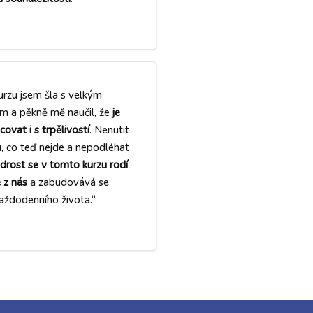
urzu jsem šla s velkým
m a pěkně mě naučil, že
je
covat i s trpělivostí
. Nenutit
, co teď nejde a nepodléhat
rost se v tomto kurzu rodí
 z nás
a zabudovává se
aždodenního života.“