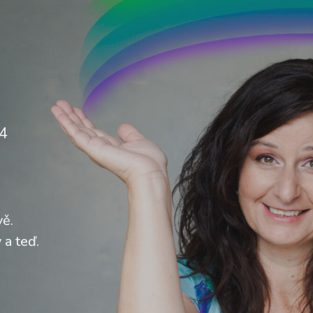
24
vě.
 a teď.