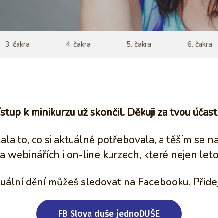
3. čakra
4. čakra
5. čakra
6. čakra
ístup k minikurzu už skončil. Děkuji za tvou účas
zala to, co si aktuálně potřebovala, a těším se n
a webinářích i on-line kurzech, které nejen let
uální dění můžeš sledovat na Facebooku. Přidej
FB Slova duše jednoDUŠE