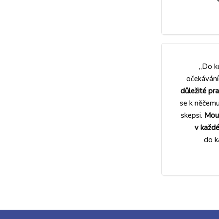
„Do k
očekávání
důležité pra
se k něčemu
skepsi.
Moud
v každé
do k