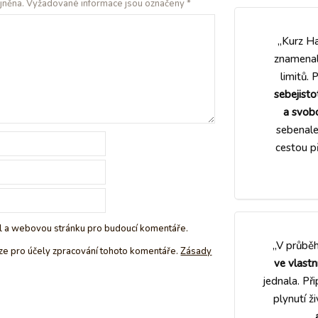
jněna.
Vyžadované informace jsou označeny
*
„Kurz H
znamenal
limitů. 
sebejisto
a svob
sebenalez
cestou p
il a webovou stránku pro budoucí komentáře.
„V průbě
ze pro účely zpracování tohoto komentáře.
Zásady
ve vlastn
jednala. Př
plynutí ž