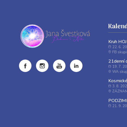
Kalend
Kruh HO
22. 6. 2
FB skup
21denní
19. 7. 2
WA skup
Kosmické 
3. 8. 20
ZÁZNAM 
PODZIMNÍ
21. 9. 2