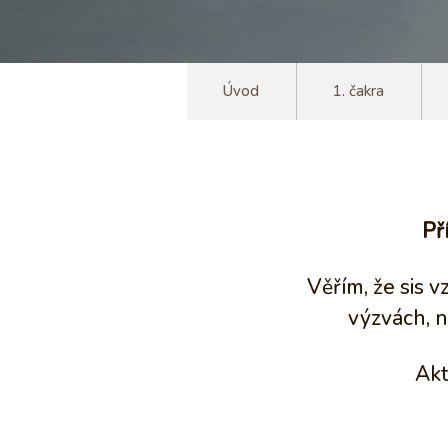
Úvod
1. čakra
Př
Věřím, že sis v
výzvách, n
Akt