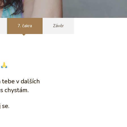
7. čakra
Závěr
t
a tebe v dalších
os chystám.
 se.