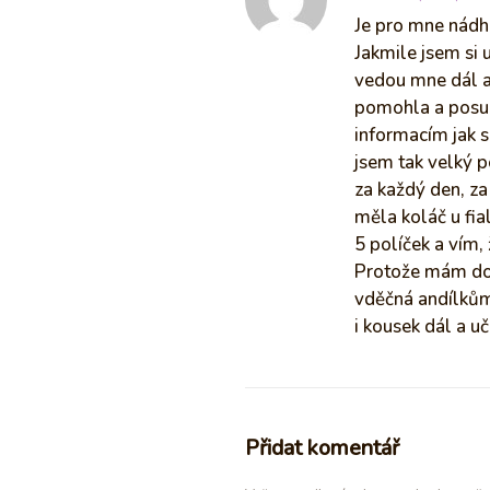
Je pro mne nádh
Jakmile jsem si 
vedou mne dál a
pomohla a posun
informacím jak 
jsem tak velký p
za každý den, za
měla koláč u fi
5 políček a vím,
Protože mám dos
vděčná andílkům
i kousek dál a uč
Přidat komentář