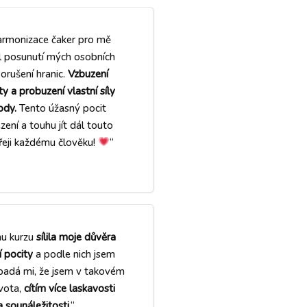
armonizace čaker pro mě
 posunutí mých osobních
Porušení hranic.
Vzbuzení
ty a probuzení vlastní síly
ody.
Tento úžasný pocit
ení a touhu jít dál touto
řeji každému člověku!
“
hu kurzu
sílila moje důvěra
í pocity
a podle nich jsem
ipadá mi, že jsem v takovém
ivota,
cítím více laskavosti
a sounáležitosti
.“