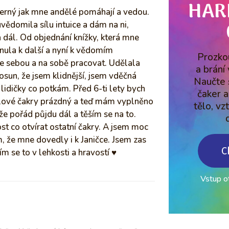
HAR
erný jak mne andělé pomáhají a vedou.
uvědomila sílu intuice a dám na ni,
 dál. Od objednání knížky, která mne
ula k další a nyní k vědomím
Prozkou
se sebou a na sobě pracovat. Udělala
a brání 
osun, že jsem klidnější, jsem vděčná
Naučte 
 lidičky co potkám. Před 6-ti lety bych
čaker a
alové čakry prázdný a teď mám vyplněno
tělo, vzt
 že pořád půjdu dál a těším se na to.
t co otvírat ostatní čakry. A jsem moc
, že mne dovedly i k Janičce. Jsem zas
C
ím se to v lehkosti a hravostí ♥️
Vstup o