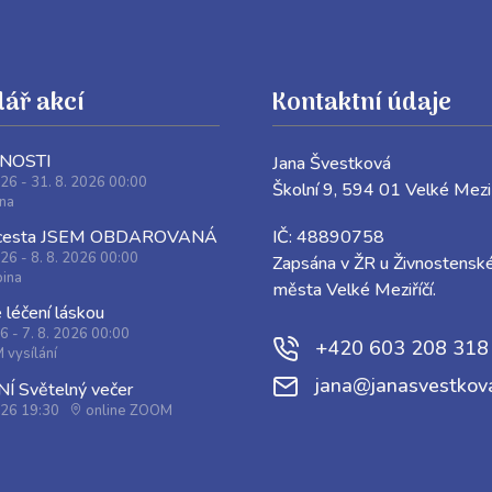
ář akcí
Kontaktní údaje
JNOSTI
Jana Švestková
026 - 31. 8. 2026 00:00
Školní 9, 594 01 Velké 
ina
IČ: 48890758
 cesta JSEM OBDAROVANÁ
026 - 8. 8. 2026 00:00
Zapsána v ŽR u Živnostensk
ina
města Velké Meziříčí.
léčení láskou
26 - 7. 8. 2026 00:00
+420 603 208 318
vysílání
jana@janasvestkov
 Světelný večer
026 19:30
online ZOOM