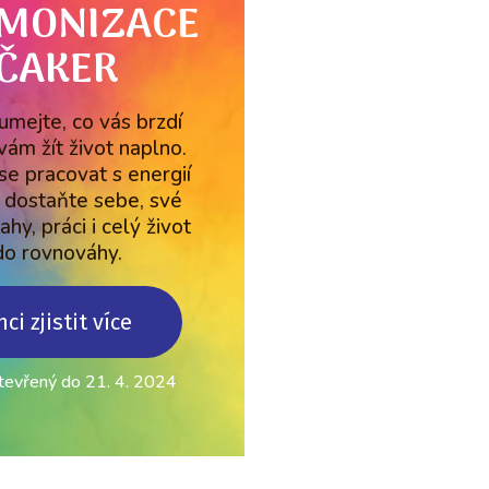
MONIZACE
ČAKER
mejte, co vás brzdí
vám žít život naplno.
se pracovat s energií
 dostaňte sebe, své
ahy, práci i celý život
do rovnováhy.
hci zjistit více
tevřený do 21. 4. 2024