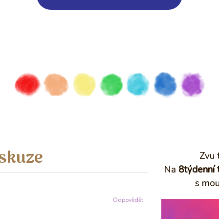
iskuze
Zvu 
Na
8týdenní 
s mou
Odpovědět