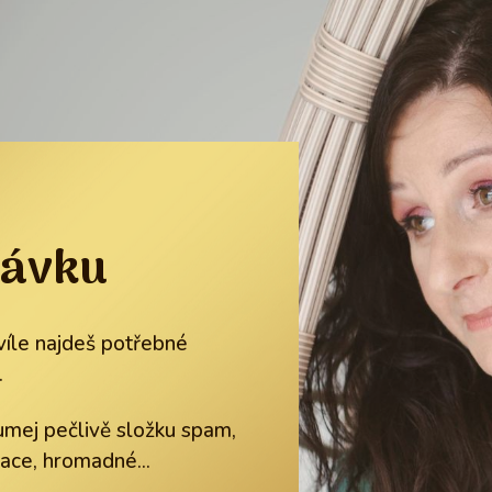
návku
íle najdeš potřebné
.
mej pečlivě složku spam,
ace, hromadné...