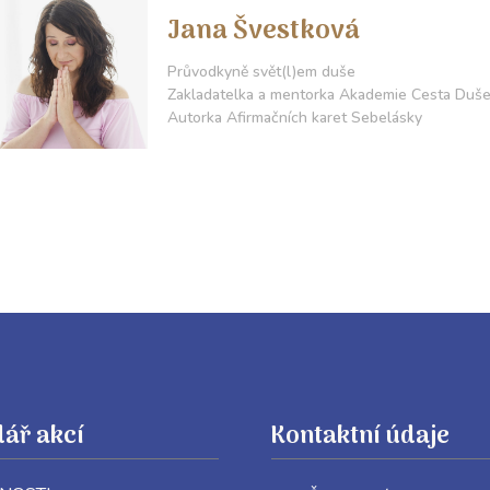
Jana Švestková
Průvodkyně svět(l)em duše
Zakladatelka a mentorka Akademie Cesta Duš
Autorka Afirmačních karet Sebelásky
ář akcí
Kontaktní údaje