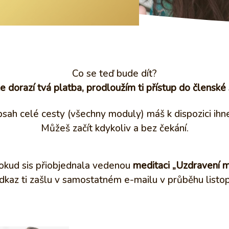
Co se teď bude dít?
e dorazí tvá platba, prodloužím ti přístup do členské
sah celé cesty (všechny moduly) máš k dispozici ihn
Můžeš začít kdykoliv a bez čekání.
okud sis přiobjednala vedenou
meditaci „Uzdravení m
dkaz ti zašlu v samostatném e-mailu v průběhu listo