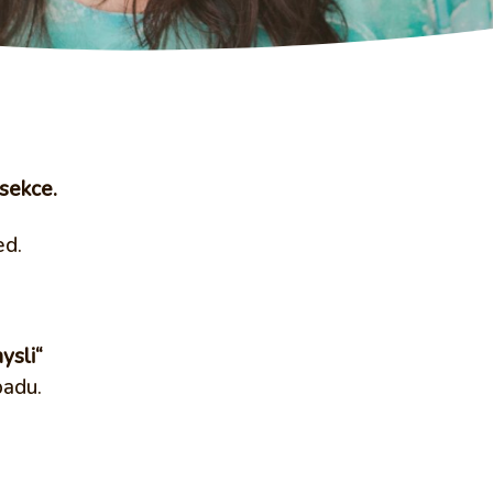
 sekce.
ed.
ysli“
padu.