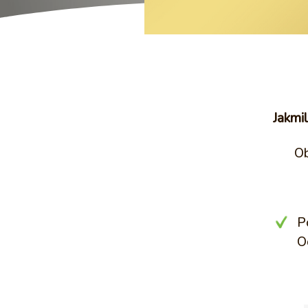
Jakmil
Ob
P
O