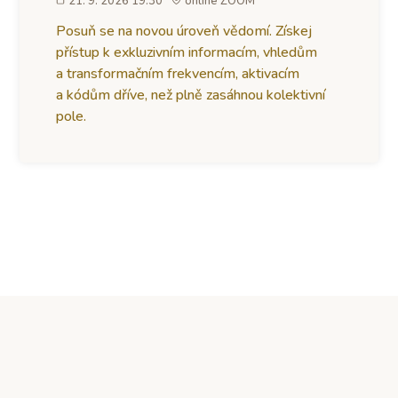
21. 9. 2026 19:30
online ZOOM
Posuň se na novou úroveň vědomí. Získej
přístup k exkluzivním informacím, vhledům
a transformačním frekvencím, aktivacím
a kódům dříve, než plně zasáhnou kolektivní
pole.