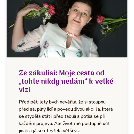
Ze zákulisí: Moje cesta od
„tohle nikdy nedám“ k velké
vizi
Před pěti lety bych nevěřila, že si stoupnu
před sál plný lidí a povedu živou akci. Já, která
se styděla stát i před tabulí a potila se při
každém projevu. Ale život mě postupně učil
jinak a já se otevřela větší vizi.