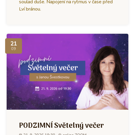
soulad duše. Napojení na rytmus v čase před
Lví bránou.
21
09
PODZIMNÍ Světelný večer