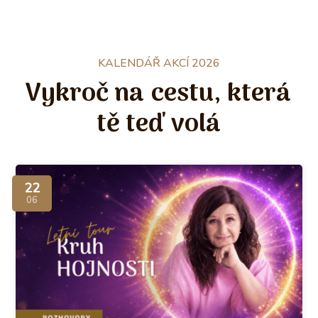
KALENDÁŘ AKCÍ 2026
Vykroč na cestu, která
tě teď volá
22
06