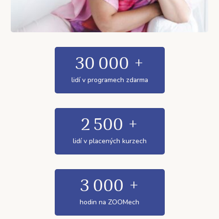
30 000
+
lidí v programech zdarma
2 500
+
lidí v placených kurzech
3 000
+
hodin na ZOOMech