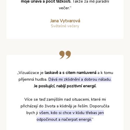
moje únava a pocit těžkosti.
Takže za mě parádní
večer.“
Jana Vytvarová
Světelné večery
„Vizualizace je
laskavě a s citem namluvená
a k tomu
příjemná hudba.
Dává mi zklidnění a dobrou náladu.
Je posilující, nabíjí pozitivní energií.
Více se teď zamýšlím nad situacemi, které mi
přicházejí do života a klidněji je řeším. Doporučila
bych ji
všem, kdo si chce v klidu třebas jen
odpočinout a načerpat energii.
“