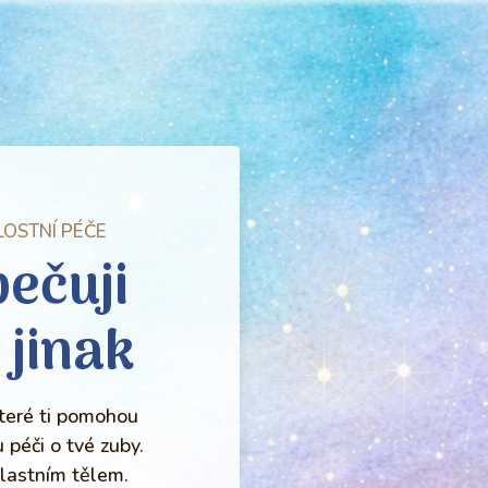
LOSTNÍ PÉČE
pečuji
 jinak
které ti pomohou
péči o tvé zuby.
lastním tělem.