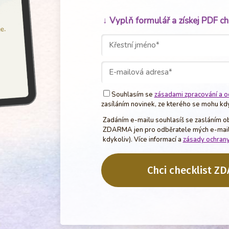
↓ Vyplň
formulář a získej PDF c
Souhlasím se
zásadami zpracování a o
zasíláním novinek, ze kterého se mohu kdy
Zadáním e-mailu souhlasíš se zasláním ob
ZDARMA jen pro odběratele mých e-mailů
kdykoliv). Více informací a
zásady ochrany
Chci checklist Z