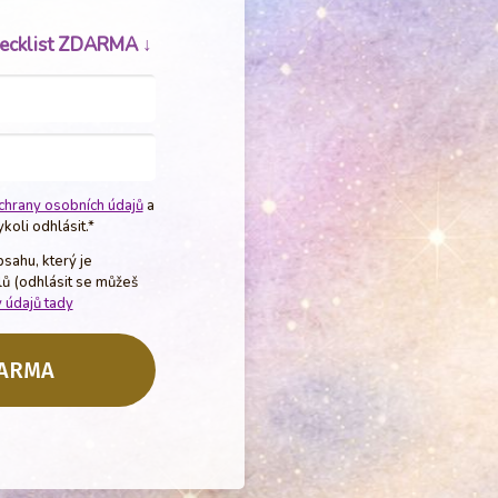
hecklist ZDARMA ↓
chrany osobních údajů
a
koli odhlásit.*
sahu, který je
 (odhlásit se můžeš
 údajů tady
DARMA