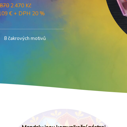
.870
2.470 Kč
09 € + DPH 20 %
8 čakrových motivů