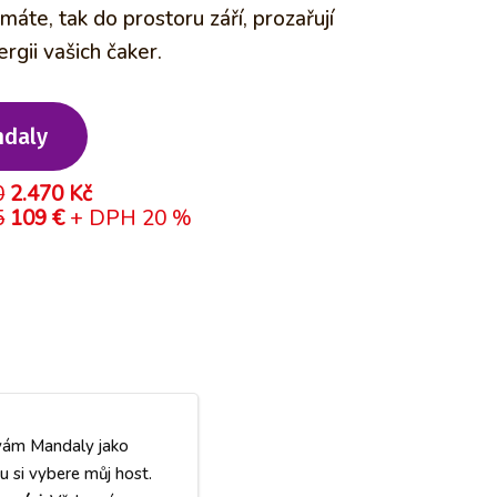
 máte, tak do prostoru září, prozařují
rgii vašich čaker.
ndaly
0
2.470 Kč
5
109 €
+ DPH 20 %
ívám Mandaly jako
u si vybere můj host.