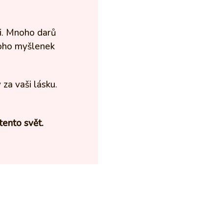
li. Mnoho darů
noho myšlenek
 za vaši lásku.
tento svět.