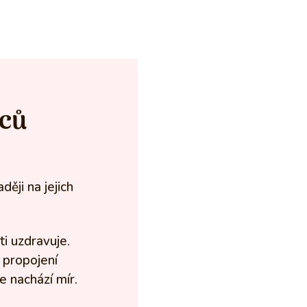
dců
ději na jejich
i uzdravuje.
 propojení
e nachází mír.