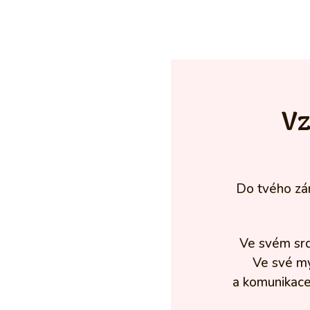
Vz
Do tvého zá
Ve svém srd
Ve své my
a komunikace.