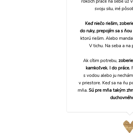
rokoch práce na sebe už v
svoju silu, iné pôso
Keď niečo riešim, zober
do ruky, prepojím sa s ňou
ktorú riešim. Alebo manda
V tichu. Na seba a na 
Ak cítim potrebu,
zoberi
kamkoľvek. I do práce.
P
s vodou alebo ju nechám 
v priestore. Keď sa na ňu po
mňa.
Sú pre mňa takým zh
duchovného