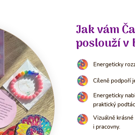
Jak vám Č
poslouží v 
Energeticky rozz
Cíleně podpoří j
Energeticky nabi
praktický podtá
Vizuálně krásné
i pracovny.