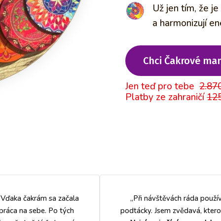
Už jen tím, že je
a harmonizují ene
Chci Čakrové ma
Jen teď pro tebe
2.87
Platby ze zahraničí
12
Vďaka čakrám sa začala
„Při návštěvách ráda použ
práca na sebe. Po tých
podtácky. Jsem zvědavá, ktero