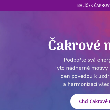
BALÍČEK ČAKROVÝ
Čakrové 
Podpořte svá energ
Tyto nádherné motivy
den povedou k uzdr
a harmonizaci všech
Chci Čakrové