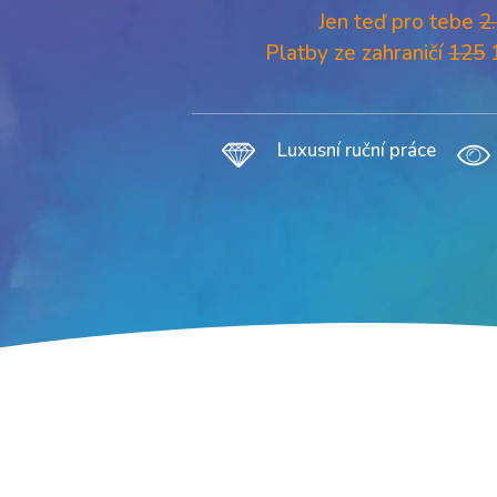
Jen teď pro tebe
2
Platby ze zahraničí
125
1
Luxusní ruční práce