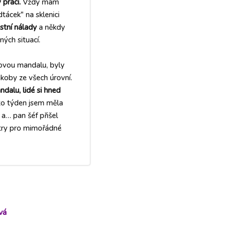
 práci.
Vždy mám
tácek" na sklenici
stní nálady
a někdy
ých situací.
sovou mandalu, byly
akoby ze všech úrovní.
dalu, lidé si hned
o týden jsem měla
a… pan šéf přišel
try pro mimořádné
vá