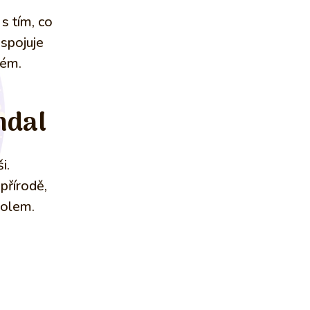
s tím, co
 spojuje
tém.
ndal
i.
 přírodě,
bolem.