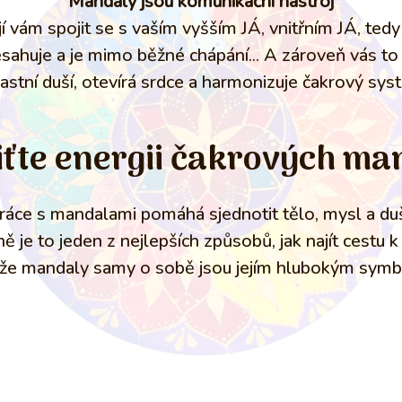
Mandaly jsou komunikační nástroj
 vám spojit se s vaším vyšším JÁ, vnitřním JÁ, tedy 
sahuje a je mimo běžné chápání... A zároveň vás to
lastní duší, otevírá srdce a harmonizuje čakrový sys
iťte energii čakrových ma
ráce s mandalami pomáhá sjednotit tělo, mysl a duš
 je to jeden z nejlepších způsobů, jak najít cestu k
že mandaly samy o sobě jsou jejím hlubokým sym