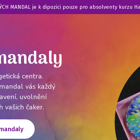
CH MANDAL je k dipozici pouze pro absolventy kurzu H
mandaly
etická centra.
 mandal vás každý
avení, uvolnění
 vašich čaker.
 mandaly