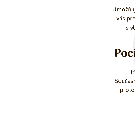
Umožňují
vás pře
s v
Poc
P
Současně
proto