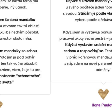
iem, že každá farba má
Nejvíce si užívám mandaly v
benie, iný účinok.
u svého počítače jeden "pod
s vodou.
Střídám je podle vla
iem farebnú mandalku
vyberu podle očekávan
a otvorím tak tú oblasť,
lku iba nechám pôsobiť.
Když jsem si vystavila bonu
priestor okolo mňa.
pracovní úkoly velmi pestré – j
Když si vystavím srdeční man
em mandalky so sebou
sednou a rozpovídají se.
Tent
oložím ju pod pohár
v práci kořenovou mandalu 
len tak voľne pôsobiť
s nápadem na nové parame
zriem, viem, že je tu pre
odměny.“
motnením "nehmotného",
 sveta.
“
Ilona Paulo