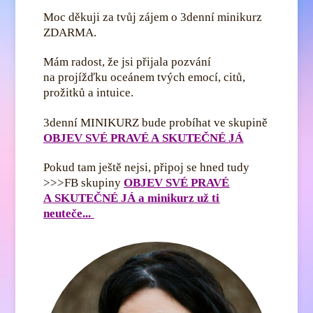
Moc děkuji za tvůj zájem o 3denní minikurz
ZDARMA.
Mám radost, že jsi přijala pozvání
na projížďku oceánem tvých emocí, citů,
prožitků a intuice.
3denní MINIKURZ bude probíhat ve skupině
O
BJEV SVÉ PRAVÉ A SKUTEČNÉ JÁ
Pokud tam ještě nejsi, připoj se hned tudy
>>>FB skupiny
OBJEV SVÉ PRAVÉ
A SKUTEČNÉ JÁ a minikurz už ti
neuteče...