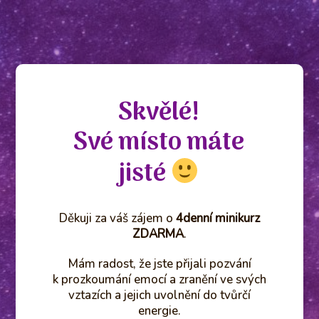
Skvělé!
Své místo máte
jisté
Děkuji za váš zájem o
4denní minikurz
ZDARMA
.
Mám radost, že jste přijali pozvání
k prozkoumání emocí a zranění ve svých
vztazích a jejich uvolnění do tvůrčí
energie.