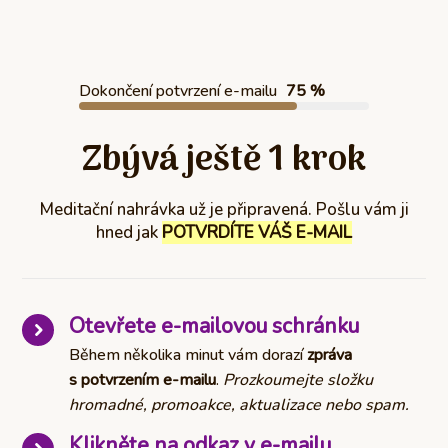
Dokončení potvrzení e-mailu
75 %
Zbývá ještě 1 krok
Meditační nahrávka už je připravená. Pošlu vám ji
hned jak
POTVRDÍTE VÁŠ E-MAIL
Otevřete e-mailovou schránku
Během několika minut vám dorazí
zpráva
s potvrzením e-mailu
.
Prozkoumejte složku
hromadné, promoakce, aktualizace nebo spam.
Klikněte na odkaz v e-mailu