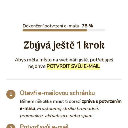
Dokončení potvrzení e-mailu
78 %
Zbývá ještě 1 krok
Abys měla místo na webináři jisté, potřebuješ
nejdříve
POTVRDIT SVŮJ E-MAIL
Otevři e-mailovou schránku
1
Během několika minut ti dorazí
zpráva s potvrzením
e-mailu
.
Prozkoumej složku hromadné,
promoakce, aktualizace nebo spam.
Potvrď svůj e-mail