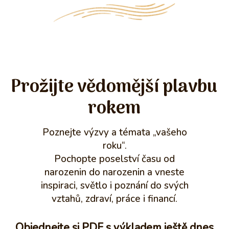
Prožijte vědomější plavbu
rokem
Poznejte výzvy a témata „vašeho
roku“.
Pochopte poselství času od
narozenin do narozenin a vneste
inspiraci, světlo i poznání do svých
vztahů, zdraví, práce i financí.
Objednejte si PDF s výkladem ještě dnes