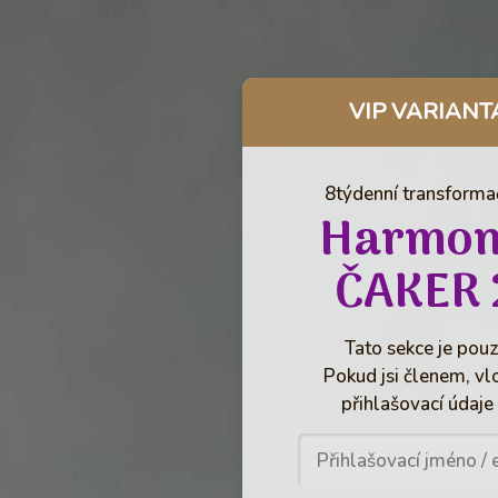
VIP VARIANT
8týdenní transformač
Harmon
ČAKER 
Tato sekce je pouz
Pokud jsi členem, vl
přihlašovací údaje 