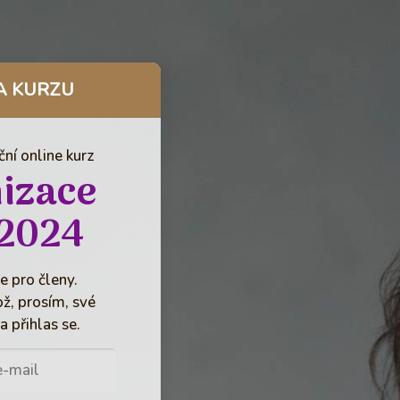
A KURZU
ní online kurz
izace
2024
e pro členy.
ož, prosím, své
a přihlas se.