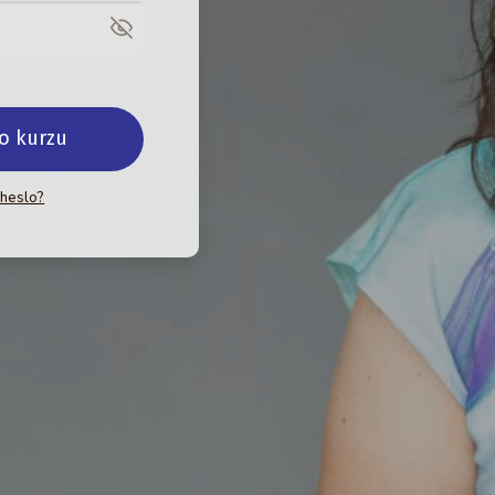
do kurzu
 heslo?