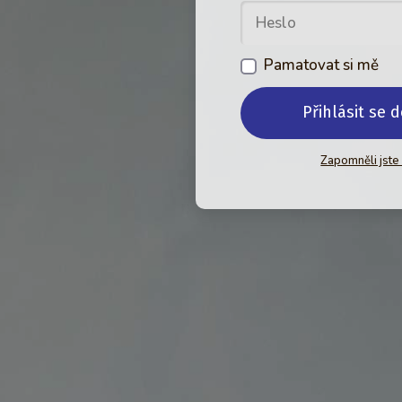
Pamatovat si mě
Přihlásit se 
Zapomněli jste