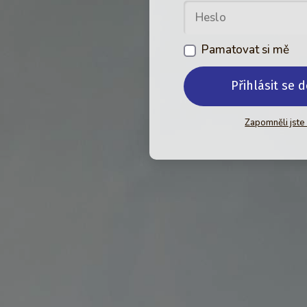
Pamatovat si mě
Přihlásit se 
Zapomněli jste