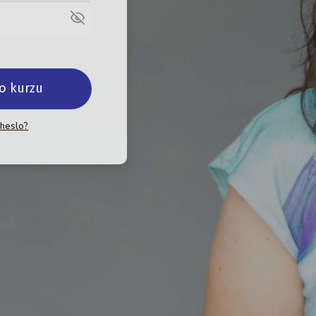
do kurzu
 heslo?