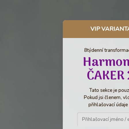
VIP VARIANT
8týdenní transformač
Harmon
ČAKER 
Tato sekce je pouz
Pokud jsi členem, vl
přihlašovací údaje 