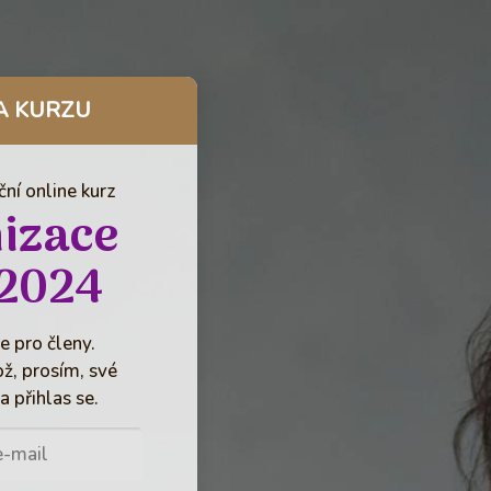
A KURZU
ní online kurz
izace
2024
e pro členy.
ož, prosím, své
a přihlas se.