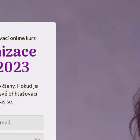
ací online kurz
izace
2023
 členy. Pokud jsi
své přihlašovací
as se.