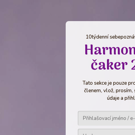
10týdenní sebepoznáv
Harmon
čaker 
Tato sekce je pouze pro
členem, vlož, prosím, 
údaje a přihl