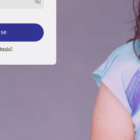
 se
 heslo?