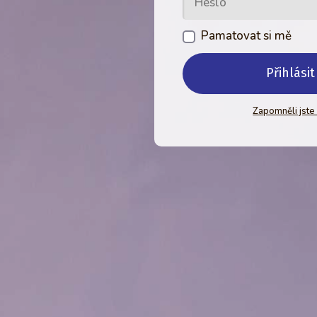
Pamatovat si mě
Přihlásit
Zapomněli jste