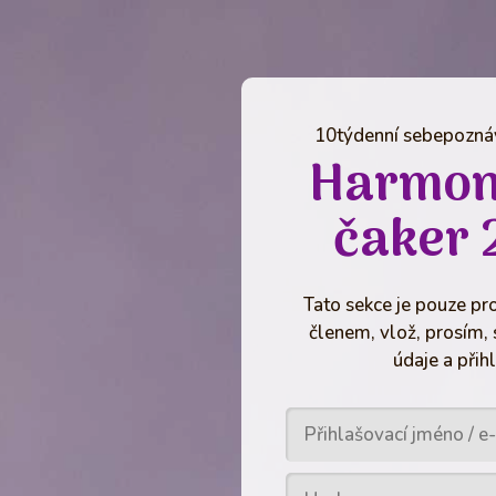
10týdenní sebepoznáv
Harmon
čaker 
Tato sekce je pouze pro
členem, vlož, prosím, 
údaje a přihl