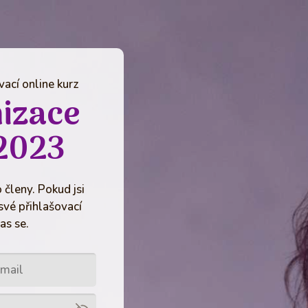
ací online kurz
izace
2023
 členy. Pokud jsi
své přihlašovací
as se.