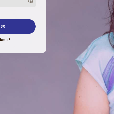
 se
 heslo?