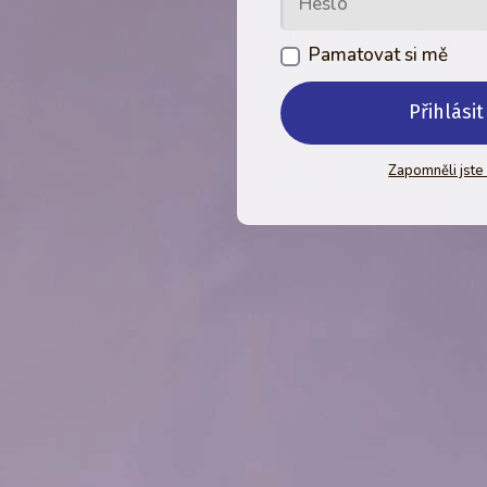
Pamatovat si mě
Přihlásit
Zapomněli jste