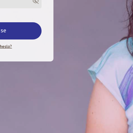
 se
 heslo?