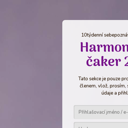
10týdenní sebepoznáv
Harmon
čaker 
Tato sekce je pouze pro
členem, vlož, prosím, 
údaje a přihl