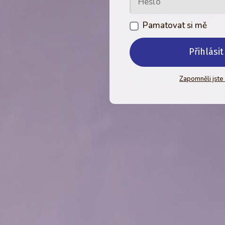
Pamatovat si mě
Přihlásit
Zapomněli jste