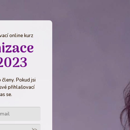
ací online kurz
izace
2023
 členy. Pokud jsi
své přihlašovací
as se.