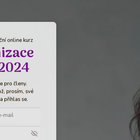
ní online kurz
izace
2024
e pro členy.
ož, prosím, své
a přihlas se.