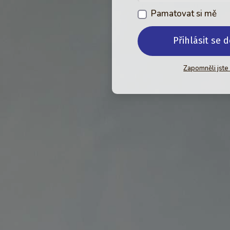
Pamatovat si mě
Přihlásit se 
Zapomněli jste