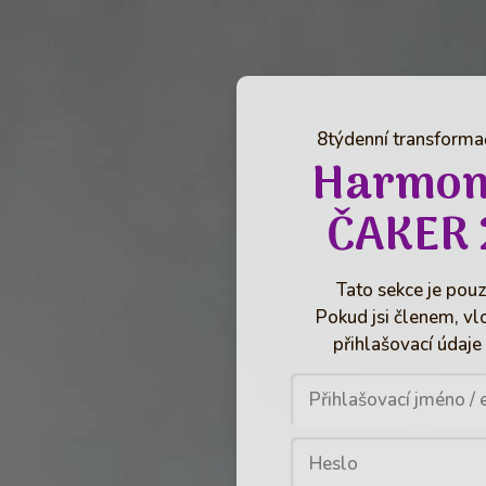
8týdenní transformač
Harmon
ČAKER 
Tato sekce je pouz
Pokud jsi členem, vl
přihlašovací údaje 