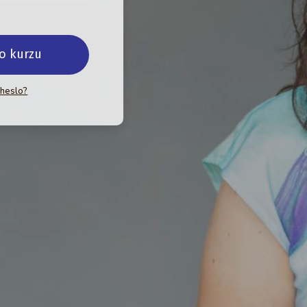
do kurzu
 heslo?