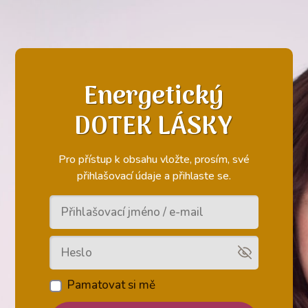
Energetický
DOTEK LÁSKY
Pro přístup k obsahu vložte, prosím, své
přihlašovací údaje a přihlaste se.
Pamatovat si mě