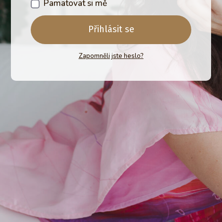
Pamatovat si mě
Přihlásit se
Zapomněli jste heslo?