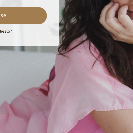
 se
 heslo?