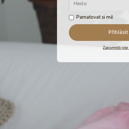
Pamatovat si mě
Přihlásit
Zapomněli jste