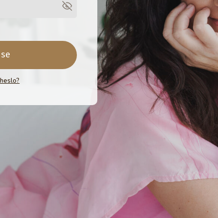
 se
 heslo?