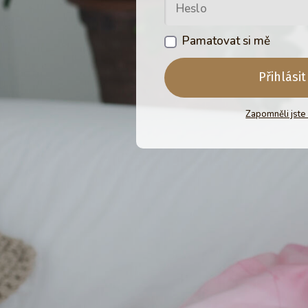
Pamatovat si mě
Přihlásit
Zapomněli jste