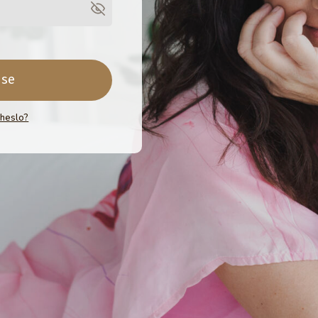
 se
 heslo?