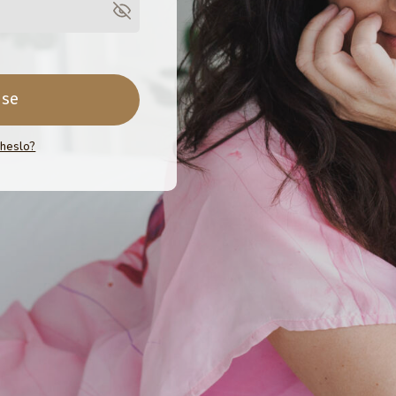
 se
 heslo?