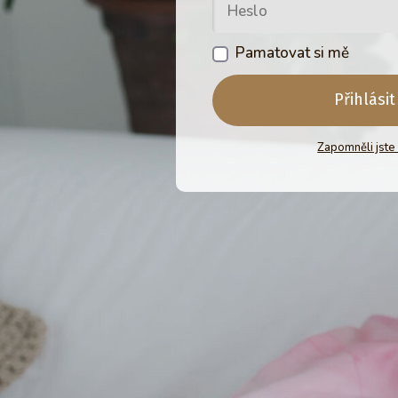
Pamatovat si mě
Přihlásit
Zapomněli jste