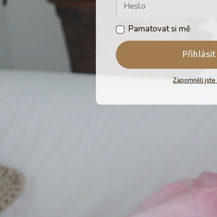
Pamatovat si mě
Přihlásit
Zapomněli jste