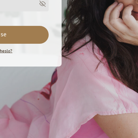
 se
 heslo?