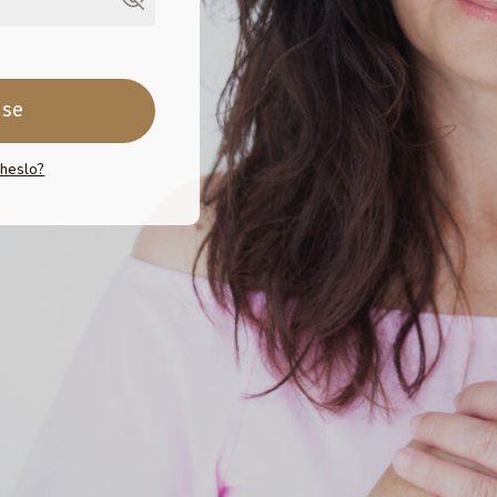
 se
 heslo?