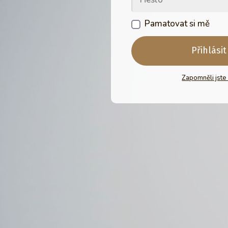
Pamatovat si mě
Přihlásit
Zapomněli jste