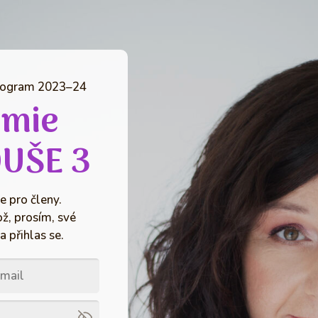
program 2023–24
emie
UŠE 3
e pro členy.
ož, prosím, své
a přihlas se.