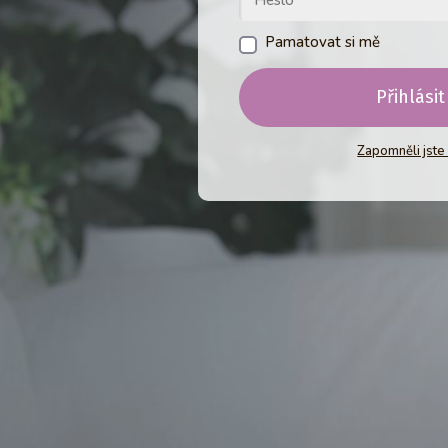
Pamatovat si mě
Přihlásit
Zapomněli jste