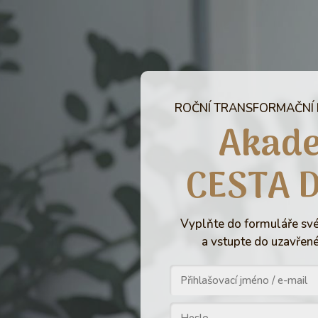
ROČNÍ TRANSFORMAČNÍ
Akad
CESTA 
Vyplňte do formuláře své
a vstupte do uzavřené