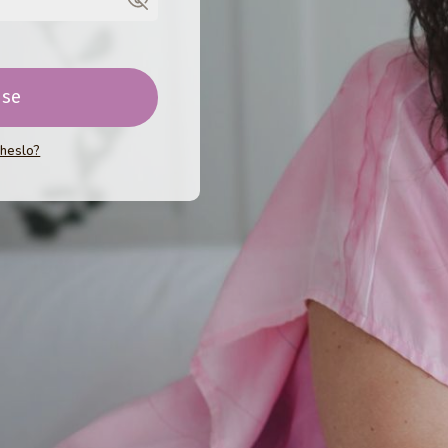
 se
 heslo?