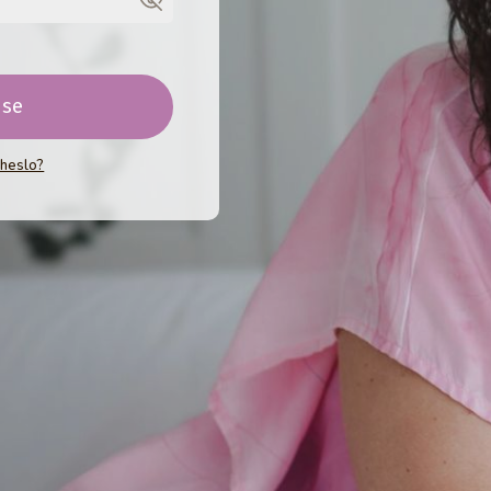
 se
 heslo?