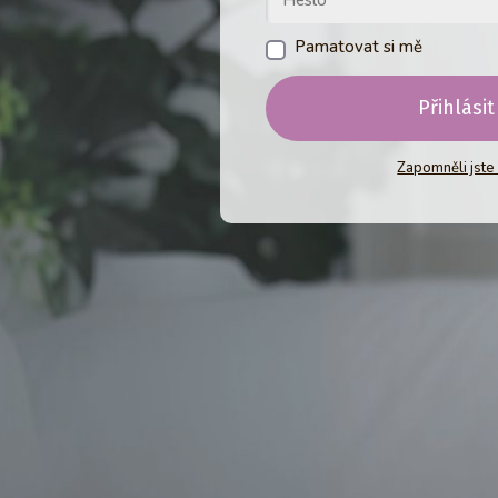
Pamatovat si mě
Přihlásit
Zapomněli jste