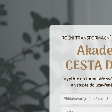
ROČNÍ TRANSFORMAČNÍ
Akad
CESTA 
Vyplňte do formuláře své
a vstupte do uzavřené