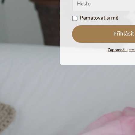
Pamatovat si mě
Přihlásit
Zapomněli jste