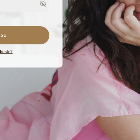
 se
 heslo?