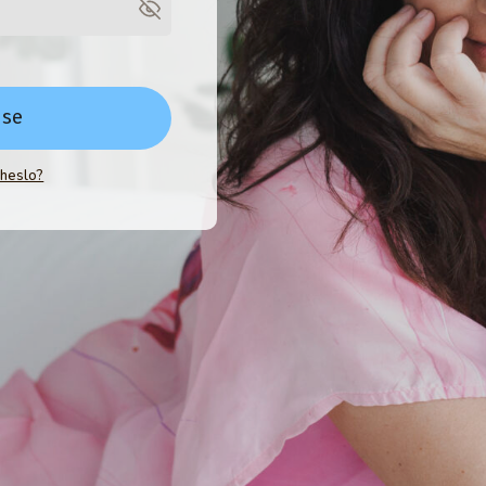
 se
 heslo?