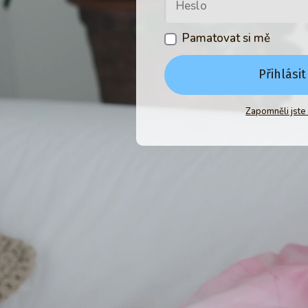
Pamatovat si mě
Přihlásit
Zapomněli jste